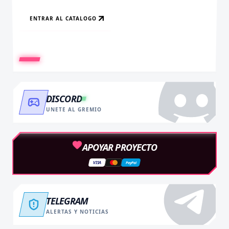
ENTRAR AL CATALOGO
RECARGAR AHORA
VER BENEFICIOS
DISCORD
UNETE AL GREMIO
APOYAR PROYECTO
VISA
PayPal
TELEGRAM
ALERTAS Y NOTICIAS