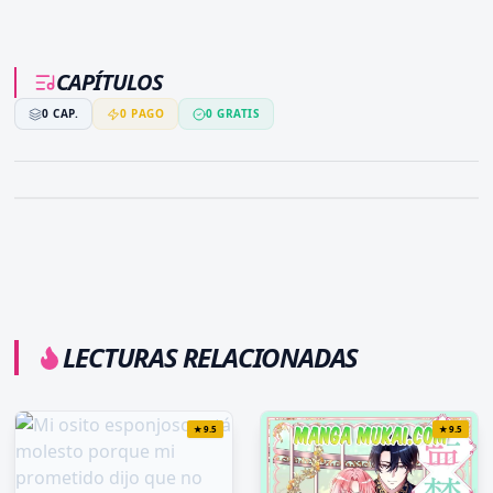
CAPÍTULOS
0
CAP.
0
PAGO
0
GRATIS
LECTURAS RELACIONADAS
★
9.5
★
9.5