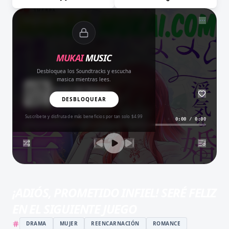
NOW PLAYING
MUKAI
MUSIC
Desbloquea los Soundtracks y escucha
masica mientras lees.
Amor del Bueno
BALADA
DESBLOQUEAR
Suscríbete y disfruta de más beneficios por tan solo $4.99
0:00
/
0:00
¡ADIÓS, PROMETIDO INFIEL! SERÉ FELIZ
EN EL SIGUIENTE JUEGO
DRAMA
MUJER
REENCARNACIÓN
ROMANCE