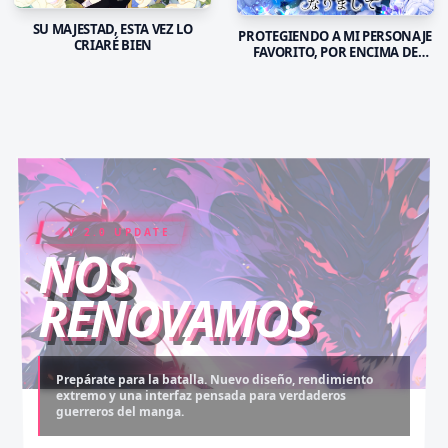
SU MAJESTAD, ESTA VEZ LO
PROTEGIENDO A MI PERSONAJE
CRIARÉ BIEN
FAVORITO, POR ENCIMA DE
TODAS LAS COSAS
V 2.0 UPDATE
COIN RUSH
ELITE PASS
NOS
RENOVAMOS
Prepárate para la batalla. Nuevo diseño, rendimiento
extremo y una interfaz pensada para verdaderos
Desbloquea capítulos legendarios. Recarga tus monedas
Asciende al rango máximo. Experiencia sin anuncios,
guerreros del manga.
y accede al contenido más exclusivo sin límites.
descargas infinitas y acceso anticipado.