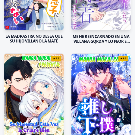
LA MADRASTRA NO DESEA QUE
ME HE REENCARNADO EN UNA
SU HIJO VILLANO LA MATE
VILLANA GORDA Y LO PEOR ES
QUE EL PRÍNCIPE MALVADO
ESTÁ OBSESIONADO CONMIGO
★
9.5
★
9.5