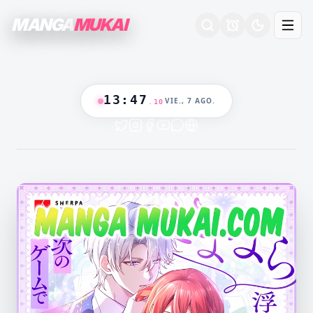
MANGA
MUKAI
13
:
47
VIE., 7 AGO.
.
11