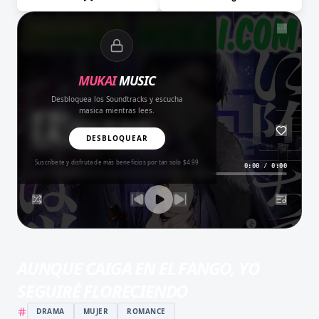
NOW PLAYING
MUKAI
MUSIC
Desbloquea los Soundtracks y escucha
masica mientras lees.
Amor del Bueno
BALADA
DESBLOQUEAR
Suscríbete y disfruta de más beneficios por tan solo $4.99
0:00
/
0:00
AUNQUE CAIGA EN EL FANGO, YO
SEGUIRÉ FLORECIENDO
DRAMA
MUJER
ROMANCE