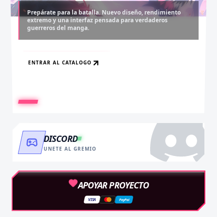
Prepárate para la batalla. Nuevo diseño, rendimiento
extremo y una interfaz pensada para verdaderos
Desbloquea capítulos legendarios. Recarga tus monedas
Asciende al rango máximo. Experiencia sin anuncios,
guerreros del manga.
y accede al contenido más exclusivo sin límites.
descargas infinitas y acceso anticipado.
ENTRAR AL CATALOGO
RECARGAR AHORA
VER BENEFICIOS
DISCORD
UNETE AL GREMIO
APOYAR PROYECTO
VISA
PayPal