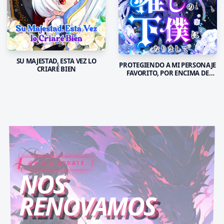
SU MAJESTAD, ESTA VEZ LO
PROTEGIENDO A MI PERSONAJE
CRIARÉ BIEN
FAVORITO, POR ENCIMA DE
TODAS LAS COSAS
V 2.0 UPDATE
COIN RUSH
ELITE PASS
NOS
RENOVAMOS