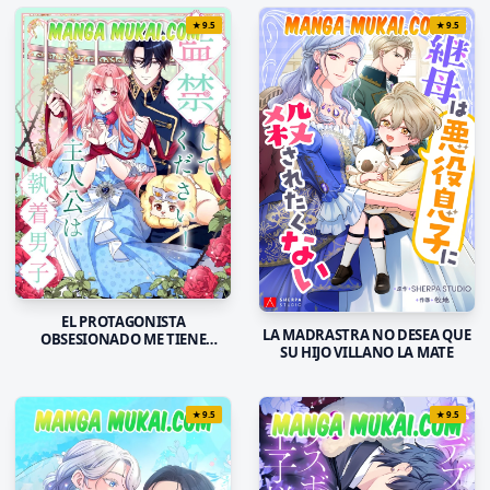
★
9.5
★
9.5
EL PROTAGONISTA
LA MADRASTRA NO DESEA QUE
OBSESIONADO ME TIENE
SU HIJO VILLANO LA MATE
ENCERADA
★
9.5
★
9.5