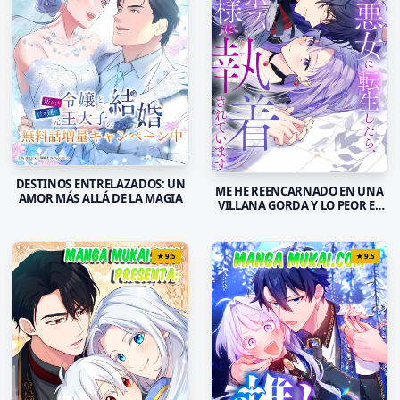
DESTINOS ENTRELAZADOS: UN
ME HE REENCARNADO EN UNA
AMOR MÁS ALLÁ DE LA MAGIA
VILLANA GORDA Y LO PEOR ES
QUE EL PRÍNCIPE MALVADO
ESTÁ OBSESIONADO CONMIGO
★
9.5
★
9.5