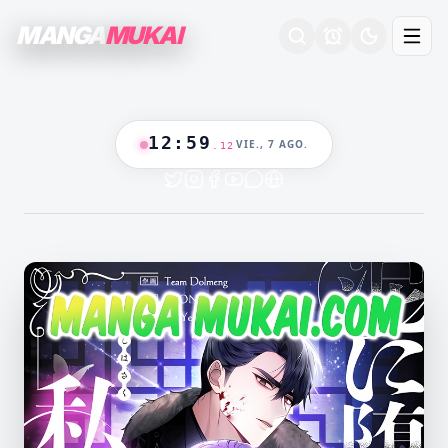
MANGA
MUKAI
12
:
59
VIE., 7 AGO.
.
13