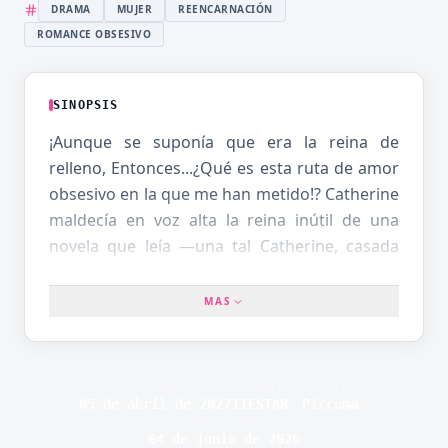
DRAMA
MUJER
REENCARNACIÓN
ROMANCE OBSESIVO
SINOPSIS
¡Aunque se suponía que era la reina de
relleno, Entonces...¿Qué es esta ruta de amor
obsesivo en la que me han metido!? Catherine
maldecía en voz alta la reina inútil de una
novela que leía —una tal Catherine, casada
por política, ignorada por su rey y luego
robada por la heroína perfecta— cuando ¡zas!
MAS
despierta dentro de ese cuerpo. Plan A:
convertirse en fantasma palaciego y evitar el
destino de felpudo. Resultado: el rey Silas,
FECHA
ESTUDIO
PLATAFORMA
que debería odiarla, empieza a acercarse
05 de abril de 2027
IIESTAR
Piccoma
PUBLICADO
como imán: desayunos sorpresa, cartas
04 de junio de 2026