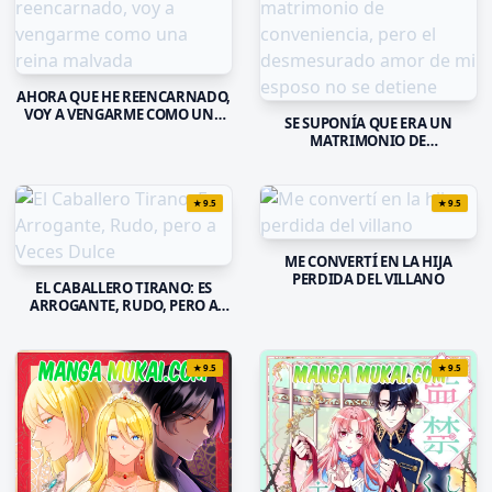
AHORA QUE HE REENCARNADO,
VOY A VENGARME COMO UNA
SE SUPONÍA QUE ERA UN
REINA MALVADA
MATRIMONIO DE
CONVENIENCIA, PERO EL
DESMESURADO AMOR DE MI
ESPOSO NO SE DETIENE
★
9.5
★
9.5
ME CONVERTÍ EN LA HIJA
PERDIDA DEL VILLANO
EL CABALLERO TIRANO: ES
ARROGANTE, RUDO, PERO A
VECES DULCE
★
9.5
★
9.5