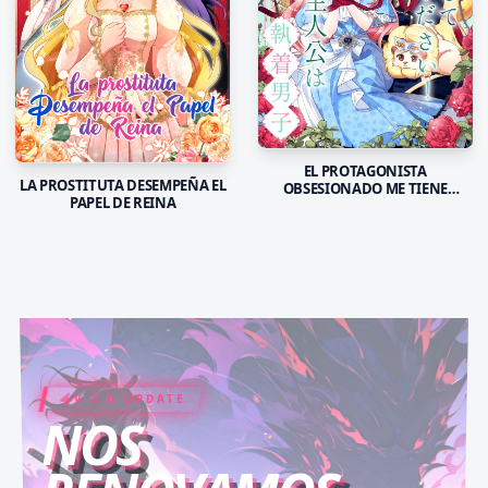
EL PROTAGONISTA
LA PROSTITUTA DESEMPEÑA EL
OBSESIONADO ME TIENE
PAPEL DE REINA
ENCERADA
V 2.0 UPDATE
COIN RUSH
ELITE PASS
NOS