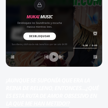
MUKAI
MUSIC
Desbloquea los Soundtracks y escucha
masica mientras lees.
Amor del Bueno
BALADA
DESBLOQUEAR
Suscríbete y disfruta de más beneficios por tan solo $4.99
0:00
/
0:00
¡AUNQUE SE SUPONÍA QUE ERA LA
REINA DE RELLENO, ENTONCES...¿QUÉ
ES ESTA RUTA DE AMOR OBSESIVO EN
LA QUE ME HAN METIDO!?