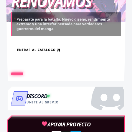
RENOVAMOS
Prepárate para la batalla. Nuevo diseño, rendimiento
extremo y una interfaz pensada para verdaderos
Desbloquea capítulos legendarios. Recarga tus monedas
Asciende al rango máximo. Experiencia sin anuncios,
guerreros del manga.
y accede al contenido más exclusivo sin límites.
descargas infinitas y acceso anticipado.
ENTRAR AL CATALOGO
RECARGAR AHORA
VER BENEFICIOS
DISCORD
UNETE AL GREMIO
APOYAR PROYECTO