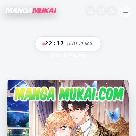
MANGA
MUKAI
22
:
17
VIE., 7 AGO.
.
27