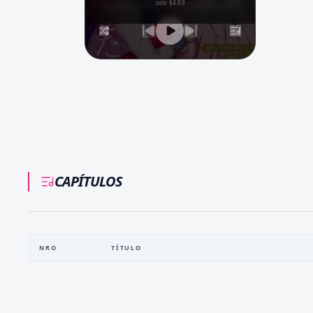
solo $4.99
CAPÍTULOS
NRO
TÍTULO