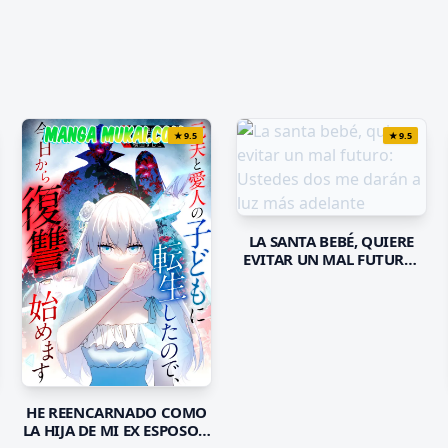
★
9.5
★
9.5
LA SANTA BEBÉ, QUIERE
EVITAR UN MAL FUTURO:
USTEDES DOS ME DARÁN A
LUZ MÁS ADELANTE
HE REENCARNADO COMO
LA HIJA DE MI EX ESPOSO Y