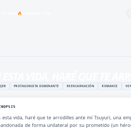
AS B&N
MANGAS +19
🔥
+19
BEBÉS
COMEDIA
ESCOLAR
 ESTA VIDA, HARÉ QUE TE AR
HARÉN INVERSO
INDUSTRIA DEL
JER
PROTAGONISTA DOMINANTE
REENCARNACIÓN
ROMANCE
VE
ENTRETENIMIENTO
MAGIA
INOPSIS
ISTUKI
MANGA JUVENIL DE
O
ACCIÓN
 esta vida, haré que te arrodilles ante mí Tsuyuri, una em
andonada de forma unilateral por su prometido (un héroe)
 ROSHIDERE
MANHWA