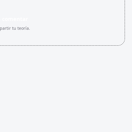
n comentar
artir tu teoría.