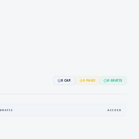
0
CAP.
0
PAGO
0
GRATIS
GRATIS
ACCESO