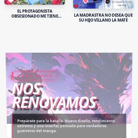
EL PROTAGONISTA
LA MADRASTRA NO DESEA QUE
OBSESIONADO ME TIENE
SU HIJO VILLANO LA MATE
ENCERADA
V 2.0 UPDATE
COIN RUSH
ELITE PASS
NOS
RENOVAMOS
Prepárate para la batalla. Nuevo diseño, rendimiento
extremo y una interfaz pensada para verdaderos
Desbloquea capítulos legendarios. Recarga tus monedas
Asciende al rango máximo. Experiencia sin anuncios,
guerreros del manga.
y accede al contenido más exclusivo sin límites.
descargas infinitas y acceso anticipado.