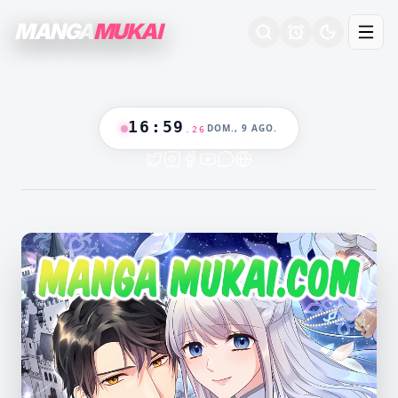
MANGA
MUKAI
16
:
59
DOM., 9 AGO.
.
27