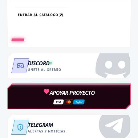
ENTRAR AL CATALOGO
RECARGAR AHORA
VER BENEFICIOS
DISCORD
UNETE AL GREMIO
APOYAR PROYECTO
VISA
PayPal
TELEGRAM
ALERTAS Y NOTICIAS