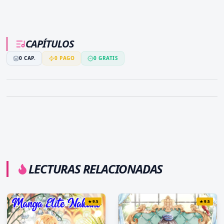
CAPÍTULOS
0
CAP.
0
PAGO
0
GRATIS
LECTURAS RELACIONADAS
★
9.5
★
9.5