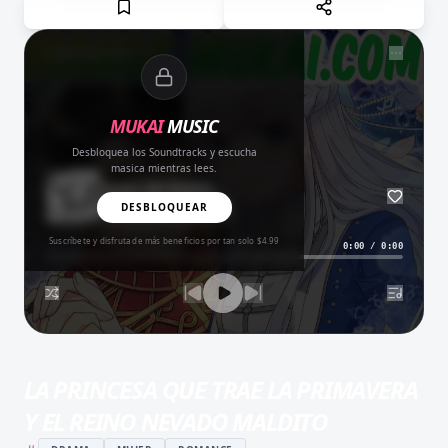
NOW PLAYING
MUKAI
MUSIC
Desbloquea los Soundtracks y escucha
masica mientras lees.
Amor del Bueno
BALADA
DESBLOQUEAR
Suscríbete y disfruta de más beneficios por tan solo $4.99
0:00
/
0:00
LA PRINCESA QUE TRAE LA PRIMAVERA
Y EL REINO NEVADO MALDITO