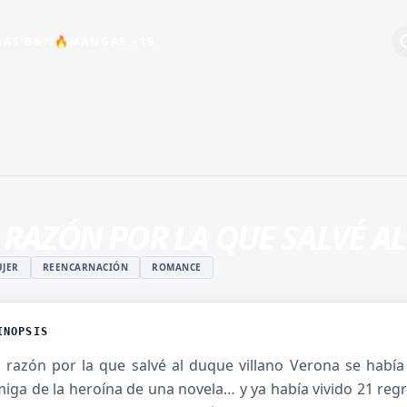
AS B&N
MANGAS +19
🔥
+19
BEBÉS
COMEDIA
ESCOLAR
 RAZÓN POR LA QUE SALVÉ A
HARÉN INVERSO
INDUSTRIA DEL
JER
REENCARNACIÓN
ROMANCE
ENTRETENIMIENTO
MAGIA
INOPSIS
ISTUKI
MANGA JUVENIL DE
O
ACCIÓN
 razón por la que salvé al duque villano Verona se habí
iga de la heroína de una novela… y ya había vivido 21 regr
 ROSHIDERE
MANHWA