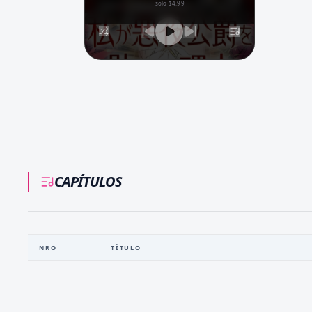
solo $4.99
CAPÍTULOS
NRO
TÍTULO