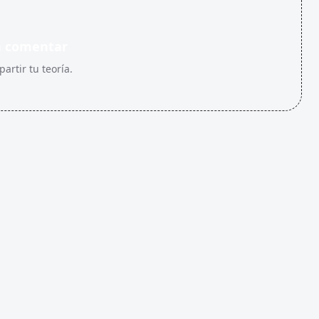
n comentar
artir tu teoría.