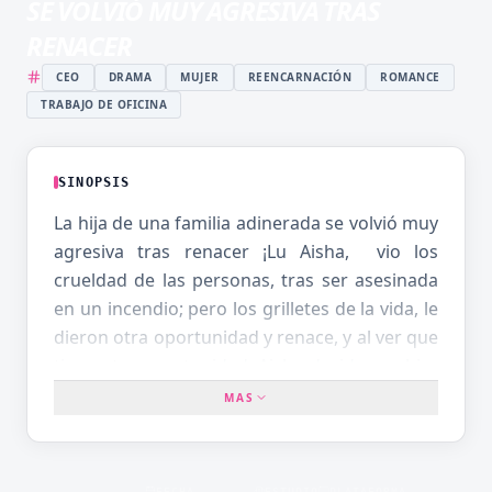
SE VOLVIÓ MUY AGRESIVA TRAS
RENACER
CEO
DRAMA
MUJER
REENCARNACIÓN
ROMANCE
TRABAJO DE OFICINA
SINOPSIS
La hija de una familia adinerada se volvió muy
agresiva tras renacer ¡Lu Aisha, vio los
crueldad de las personas, tras ser asesinada
en un incendio; pero los grilletes de la vida, le
dieron otra oportunidad y renace, y al ver que
tiene otra oportunidad, Aisha decide cambiar
su destino, Luchando contra la hermana
MAS
escoria, rompiendo el parentesco y a todas
las personas que se le ponian en el frente. Si
le preguntas por qué es tan arrogante: la
FECHA
ESTUDIO
PLATAFORMA