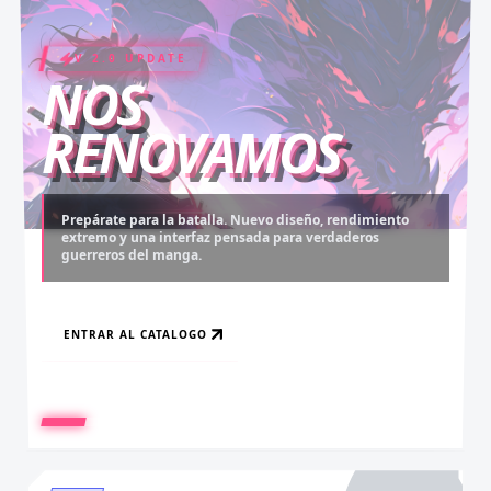
V 2.0 UPDATE
COIN RUSH
ELITE PASS
NOS
RENOVAMOS
Prepárate para la batalla. Nuevo diseño, rendimiento
extremo y una interfaz pensada para verdaderos
Desbloquea capítulos legendarios. Recarga tus monedas
Asciende al rango máximo. Experiencia sin anuncios,
guerreros del manga.
y accede al contenido más exclusivo sin límites.
descargas infinitas y acceso anticipado.
ENTRAR AL CATALOGO
RECARGAR AHORA
VER BENEFICIOS