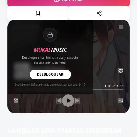
NOW PLAYING
MUKAI
MUSIC
Desbloquea los Soundtracks y escucha
masica mientras lees.
Amor del Bueno
BALADA
DESBLOQUEAR
Suscríbete y disfruta de más beneficios por tan solo $4.99
0:00
/
0:00
LA HIJA DE UNA FAMILIA ADINERADA