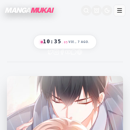
MANGA
MUKAI
10
:
35
VIE., 7 AGO.
.
06