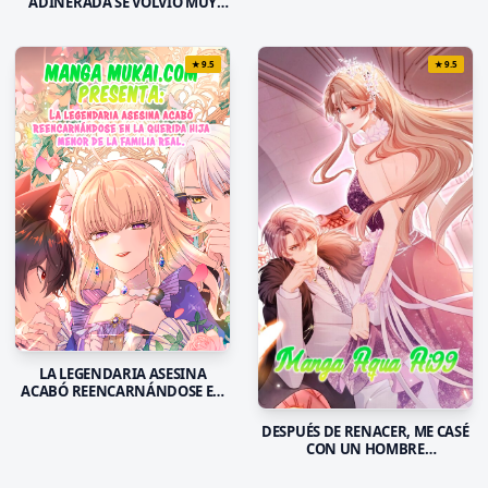
ADINERADA SE VOLVIÓ MUY
AGRESIVA TRAS RENACER
★
9.5
★
9.5
LA LEGENDARIA ASESINA
ACABÓ REENCARNÁNDOSE EN
LA QUERIDA HIJA MENOR DE LA
FAMILIA REAL
DESPUÉS DE RENACER, ME CASÉ
CON UN HOMBRE
DISCAPACITADO