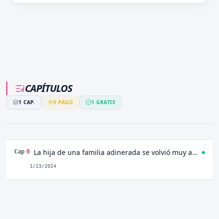
CAPÍTULOS
1
CAP.
0
PAGO
1
GRATIS
La hija de una familia adinerada se volvió muy agresiva tras renacer Capitulo 0
Cap
0
1/23/2024