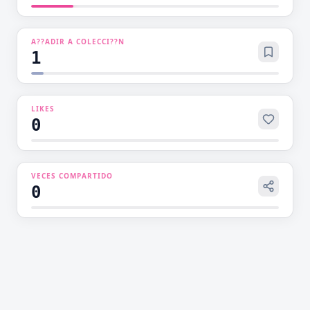
en una carrera bidireccional para salvarse
mutuamente.
A??ADIR A COLECCI??N
1
LIKES
0
VECES COMPARTIDO
0