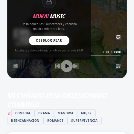
MUKAI
MUSIC
Desbloquea los Soundtracks y escucha
masica mientras lees.
Amor del Bueno
BALADA
DESBLOQUEAR
Suscríbete y disfruta de más beneficios por tan solo $4.99
0:00
/
0:00
MI CUÑADO ESTÁ OBSESIONADO
CONMIGO
COMEDIA
DRAMA
MANHWA
MUJER
REENCARNACIÓN
ROMANCE
SUPERVIVENCIA