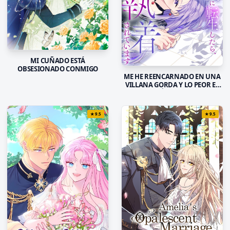
MI CUÑADO ESTÁ
OBSESIONADO CONMIGO
ME HE REENCARNADO EN UNA
VILLANA GORDA Y LO PEOR ES
QUE EL PRÍNCIPE MALVADO
ESTÁ OBSESIONADO CONMIGO
★
9.5
★
9.5