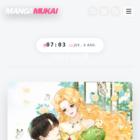
MANGA
MUKAI
07
:
03
JUE., 6 AGO.
.
23