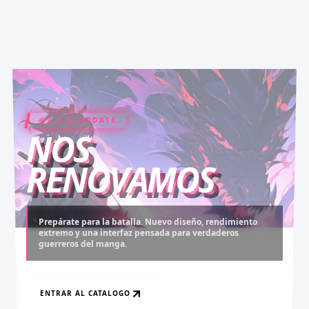
SANTA
V 2.0 UPDATE
COIN RUSH
ELITE PASS
NOS
RENOVAMOS
Prepárate para la batalla. Nuevo diseño, rendimiento
extremo y una interfaz pensada para verdaderos
Desbloquea capítulos legendarios. Recarga tus monedas
Asciende al rango máximo. Experiencia sin anuncios,
guerreros del manga.
y accede al contenido más exclusivo sin límites.
descargas infinitas y acceso anticipado.
ENTRAR AL CATALOGO
RECARGAR AHORA
VER BENEFICIOS