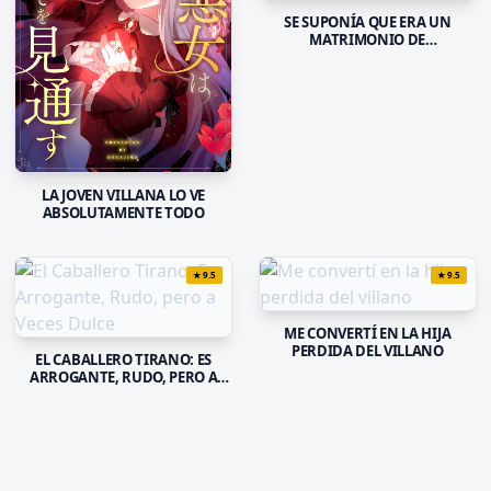
SE SUPONÍA QUE ERA UN
MATRIMONIO DE
CONVENIENCIA, PERO EL
DESMESURADO AMOR DE MI
ESPOSO NO SE DETIENE
LA JOVEN VILLANA LO VE
ABSOLUTAMENTE TODO
★
9.5
★
9.5
ME CONVERTÍ EN LA HIJA
PERDIDA DEL VILLANO
EL CABALLERO TIRANO: ES
ARROGANTE, RUDO, PERO A
VECES DULCE