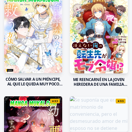
CÓMO SALVAR A UN PRÍNCIPE,
ME REENCARNÉ EN LA JOVEN
AL QUE LE QUEDA MUY POCO
HEREDERA DE UNA FAMILIA
TIEMPO DE VIDA
MAFIOSA, HABIENDO SIDO UN
CHICO NORMAL DE
SECUNDARIA
★
9.5
★
9.5