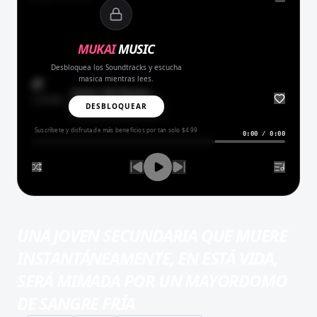
MUKAI
MUSIC
Desbloquea los Soundtracks y escucha
masica mientras lees.
Amor del Bueno
BALADA
DESBLOQUEAR
Suscríbete y disfruta de más beneficios por tan solo $4.99
0:00
/
0:00
UNA JOVEN SECUNDARIA QUE MUERE
INSTANTÁNEAMENTE, EN ESTÁ VIDA,
SERÁ MIMADA POR UN MAYORDOMO
DE SANGRE FRÍA