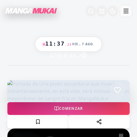
MANGA
MUKAI
ESTRENO
11
:
37
VIE., 7 AGO.
.
24
COLOR
COMENZAR
NOW PLAYING