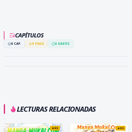
CAPÍTULOS
0
CAP.
0
PAGO
0
GRATIS
LECTURAS RELACIONADAS
★
9.5
★
9.5