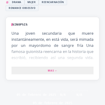
DRAMA
MUJER
REENCARNACIÓN
ROMANCE OBSESIVO
SINOPSIS
Una joven secundaria que muere
instantáneamente, en está vida, será mimada
por un mayordomo de sangre fría Una
famosa guionista reencarna en la historia que
escribió, recibiendo así una segunda vida.
¡¡Sin embargo, en quien reencarna es una
bebe llamada Alice, un personaje secundario
MAS
que está destinado a morir
instantáneamente!! ¡Si esto sigue así, se verá
envuelta en una pelea familiar por la sucesión
FECHA
ESTUDIO
PLATAFORMA
que le costará la vida…! Sin embargo, como
05 de febrero de 2025
N/A
N/A
PUBLICADO
guionista, tiene una completa comprensión
05 de febrero de 2025