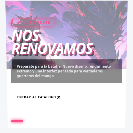
V 2.0 UPDATE
COIN RUSH
ELITE PASS
NOS
RENOVAMOS
Prepárate para la batalla. Nuevo diseño, rendimiento
extremo y una interfaz pensada para verdaderos
Desbloquea capítulos legendarios. Recarga tus monedas
Asciende al rango máximo. Experiencia sin anuncios,
guerreros del manga.
y accede al contenido más exclusivo sin límites.
descargas infinitas y acceso anticipado.
ENTRAR AL CATALOGO
RECARGAR AHORA
VER BENEFICIOS