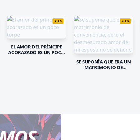
★
9.5
★
9.5
EL AMOR DEL PRÍNCIPE
ACORAZADO ES UN POCO
TORPE
SE SUPONÍA QUE ERA UN
MATRIMONIO DE
CONVENIENCIA, PERO EL
DESMESURADO AMOR DE
MI ESPOSO NO SE DETIENE
AMOS