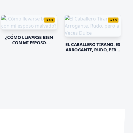
★
9.5
★
9.5
¿CÓMO LLEVARSE BIEN
CON MI ESPOSO
EL CABALLERO TIRANO: ES
MALVADO?
ARROGANTE, RUDO, PERO
A VECES DULCE