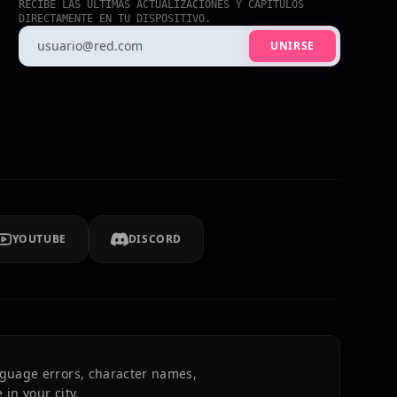
RECIBE LAS ULTIMAS ACTUALIZACIONES Y CAPITULOS
DIRECTAMENTE EN TU DISPOSITIVO.
UNIRSE
YOUTUBE
DISCORD
nguage errors, character names,
 in your city.