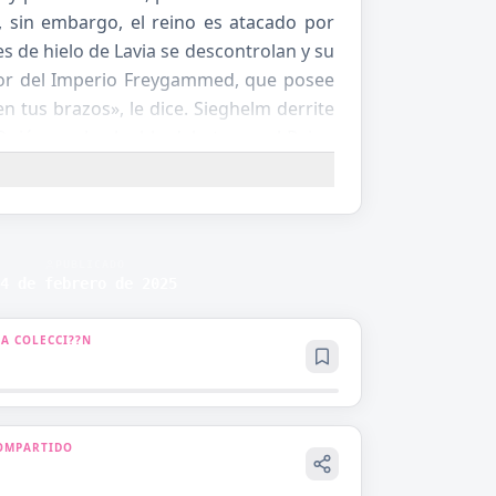
, sin embargo, el reino es atacado por
 de hielo de Lavia se descontrolan y su
dor del Imperio Freygammed, que posee
 tus brazos», le dice. Sieghelm derrite
uién es el culpable del ataque al Reino
por Lavia? Una fantasía romántica entre
lo.
PUBLICADO
14 de febrero de 2025
 A COLECCI??N
OMPARTIDO