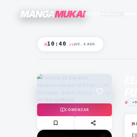
MANGA
MUKAI
INICIO
MANGAS
MANG
SECCIONES
GENEROS
+15
+16
ESTRENO
TODO EL CATALOGO
10
:
40
JUE., 6 AGO.
.
40
ANIME
B/N
BLANCO & NEGRO
B&N
CASTIGO
CEO
COLOR
🔥
MANGAS +19
DOMINANTE
DRAMA
EL
CATALOGO
FANTASÍA
HAREM
FU
HENTAI
HOT
+1
MADRASTRA
MADRE
COMENZAR
MANGA AKARI
MANGA 
YAKUIN
NAKAN
S
MANGA PARA
MANGA
El
ADULTOS
LV99