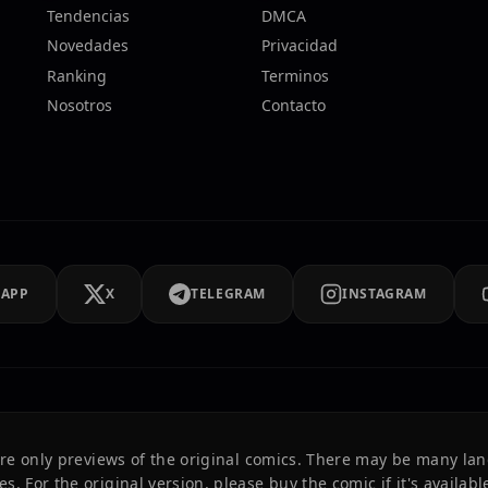
Tendencias
DMCA
Novedades
Privacidad
Ranking
Terminos
Nosotros
Contacto
SAPP
X
TELEGRAM
INSTAGRAM
 are only previews of the original comics. There may be many la
es. For the original version, please buy the comic if it's available