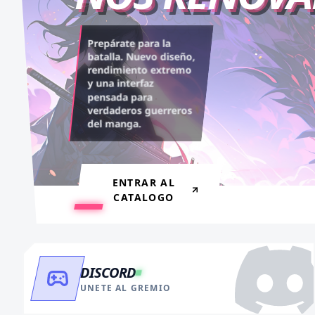
Desbloquea capítulos
Asciende al rango máximo.
Prepárate para la
legendarios. Recarga tus
Experiencia sin anuncios,
batalla. Nuevo diseño,
rendimiento extremo
monedas y accede al
descargas infinitas y acceso
y una interfaz
contenido más exclusivo
anticipado.
pensada para
sin límites.
verdaderos guerreros
del manga.
VER BENEFICIOS
RECARGAR AHORA
ENTRAR AL
CATALOGO
DISCORD
UNETE AL GREMIO