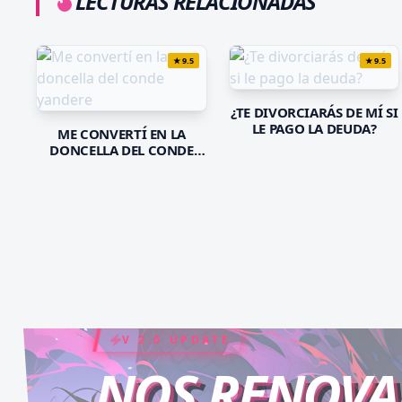
LECTURAS RELACIONADAS
★
9.5
★
9.5
¿TE DIVORCIARÁS DE MÍ SI
LE PAGO LA DEUDA?
ME CONVERTÍ EN LA
DONCELLA DEL CONDE
YANDERE
COIN RUSH
ELITE PASS
V 2.0 UPDATE
NOS RENOV