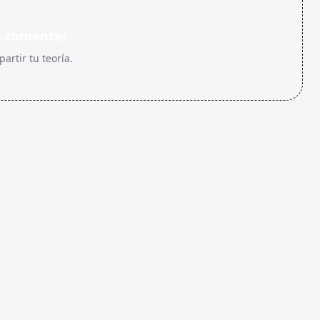
n comentar
artir tu teoría.