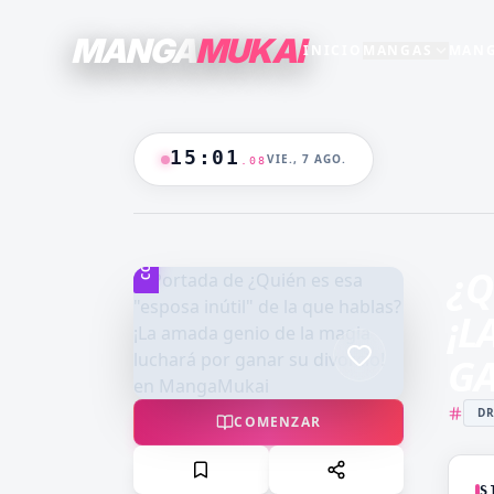
MANGA
MUKAI
INICIO
MANGAS
MANG
SECCIONES
GENEROS
+15
+16
TODO EL CATALOGO
15
:
01
ESTRENO
VIE., 7 AGO.
.
10
ANIME
B/N
BLANCO & NEGRO
B&N
CASTIGO
CEO
🔥
MANGAS +19
COLOR
DOMINANTE
DRAMA
¿Q
CATALOGO
FANTASÍA
HAREM
¡L
HENTAI
HOT
GA
MADRASTRA
MADRE
D
MANGA AKARI
MANGA 
COMENZAR
YAKUIN
NAKAN
MANGA PARA
MANGA
ADULTOS
LV99
S