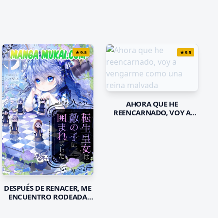
★
9.5
★
9.5
AHORA QUE HE
REENCARNADO, VOY A
VENGARME COMO UNA
REINA MALVADA
DESPUÉS DE RENACER, ME
ENCUENTRO RODEADA
POR LOS HIJOS DE MIS
ENEMIGOS