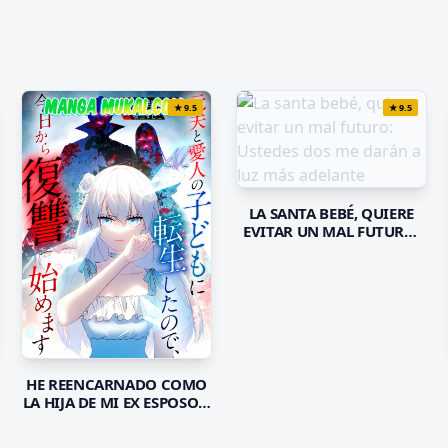
★
9.5
★
9.5
LA SANTA BEBÉ, QUIERE
EVITAR UN MAL FUTURO:
USTEDES DOS ME DARÁN A
LUZ MÁS ADELANTE
HE REENCARNADO COMO
LA HIJA DE MI EX ESPOSO Y
SU AMANTE, ASÍ QUE HOY
COMENZARÉ MI