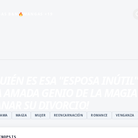
AS B&N
MANGAS +19
🔥
+19
BEBÉS
COMEDIA
ESCOLAR
UIÉN ES ESA "ESPOSA INÚTIL
HARÉN INVERSO
A AMADA GENIO DE LA MAGI
INDUSTRIA DEL
ENTRETENIMIENTO
NAR SU DIVORCIO!
MAGIA
RAMA
MAGIA
MUJER
REENCARNACIÓN
ROMANCE
VENGANZA
ISTUKI
MANGA JUVENIL DE
O
ACCIÓN
 ROSHIDERE
MANHWA
INOPSIS