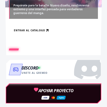
Prepárate para la batalla. Nuevo diseño, rendimiento
extremo y una interfaz pensada para verdaderos
Desbloquea capítulos legendarios. Recarga tus monedas
Asciende al rango máximo. Experiencia sin anuncios,
guerreros del manga.
y accede al contenido más exclusivo sin límites.
descargas infinitas y acceso anticipado.
ENTRAR AL CATALOGO
RECARGAR AHORA
VER BENEFICIOS
DISCORD
UNETE AL GREMIO
APOYAR PROYECTO
VISA
PayPal