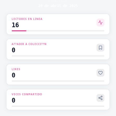
PUBLICADO
joven con fama de ser una hija boba... ¿Qué
20 de abril de 2025
secretos oculta esta unión?
LECTORES EN LINEA
16
A??ADIR A COLECCI??N
0
LIKES
0
VECES COMPARTIDO
0