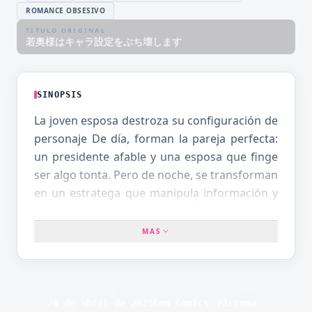
ROMANCE OBSESIVO
TITULO ORIGINAL
若奥様はキャラ設定をぶち壊します
SINOPSIS
La joven esposa destroza su configuración de
personaje De día, forman la pareja perfecta:
un presidente afable y una esposa que finge
ser algo tonta. Pero de noche, se transforman
en un estratega que manipula información y
una seductora asesina. Mimii Kurama,
heredero de la familia Kurama, tiene un
MAS
cuerpo débil pero un carácter implacable, y
ha rechazado innumerables propuestas de
matrimonio. Sin embargo, un día, de la nada,
FECHA
ESTUDIO
PLATAFORMA
anuncia su boda con Rena Michieda, una
20 de abril de 2025
Eon Comics
Piccoma