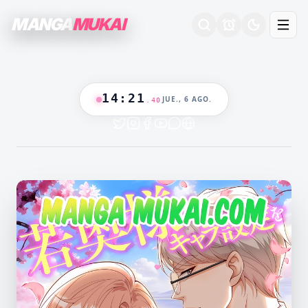
MANGA
MUKAI
14
:
21
JUE., 6 AGO.
.
41