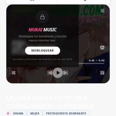
NOW PLAYING
MUKAI
MUSIC
Desbloquea los Soundtracks y escucha
masica mientras lees.
Amor del Bueno
BALADA
DESBLOQUEAR
Suscríbete y disfruta de más beneficios por tan solo $4.99
0:00
/
0:00
LA JOVEN ESPOSA DESTROZA SU
CONFIGURACIÓN DE PERSONAJE
DRAMA
MUJER
PROTAGONISTA DOMINANTE