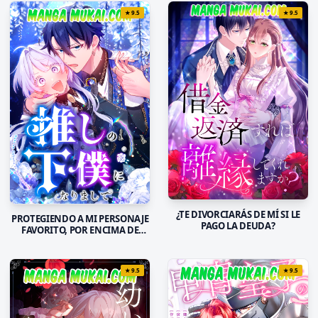
★
9.5
★
9.5
¿TE DIVORCIARÁS DE MÍ SI LE
PROTEGIENDO A MI PERSONAJE
PAGO LA DEUDA?
FAVORITO, POR ENCIMA DE
TODAS LAS COSAS
★
9.5
★
9.5