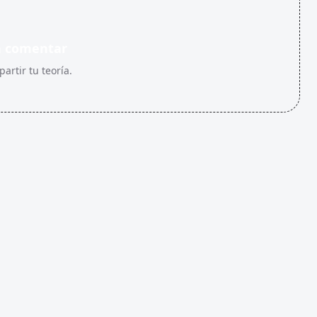
n comentar
artir tu teoría.