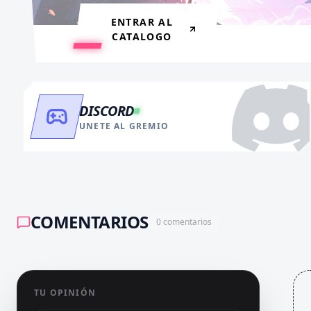
RECARGAR AHORA
ENTRAR AL
CATALOGO
DISCORD
UNETE AL GREMIO
COMENTARIOS
0
comentarios
TU OPINIÓN