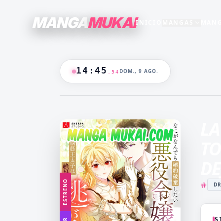
MANGA
MUKAI
INICIO
MANGAS
MANG
SECCIONES
GENEROS
+15
+16
TODO EL CATALOGO
14
:
45
DOM., 9 AGO.
.
55
ANIME
B/N
BLANCO & NEGRO
B&N
CASTIGO
CEO
🔥
MANGAS +19
DOMINANTE
DRAMA
LA
CATALOGO
FANTASÍA
HAREM
TO
HENTAI
HOT
DE
MADRASTRA
MADRE
ESTRENO
D
MANGA AKARI
MANGA 
YAKUIN
NAKAN
MANGA PARA
MANGA
ADULTOS
LV99
S