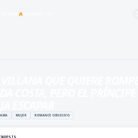
🔥
AS B&N
MANGAS +19
+19
BEBÉS
COMEDIA
ESCOLAR
 VILLANA QUE QUIERE ROMP
HARÉN INVERSO
DA COSTA, PERO EL PRÍNCIP
INDUSTRIA DEL
ENTRETENIMIENTO
JA ESCAPAR
MAGIA
RAMA
MUJER
ROMANCE OBSESIVO
ISTUKI
MANGA JUVENIL DE
O
ACCIÓN
 ROSHIDERE
MANHWA
INOPSIS