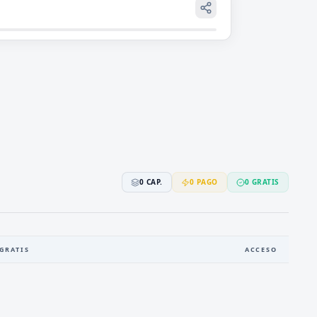
0
CAP.
0
PAGO
0
GRATIS
GRATIS
ACCESO