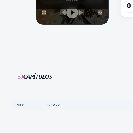
solo $4.99
0
CAPÍTULOS
NRO
TÍTULO