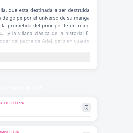
ilia, que esta destinada a ser destruida
a de golpe por el universo de su manga
, la prometida del príncipe de un reino
¡y la villana clásica de la historia! El
der del padre de Ariel, pero en cuanto
al rompe el compromiso y condena a toda
haber devorado el manga una y otra vez,
e a su padre de cambiar el rumbo, traza
ado, ¡usa su astucia de "villana" para
iliaria y salvar a los suyos de un final
PUBLICADO
4 de junio de 2025
 A COLECCI??N
OMPARTIDO