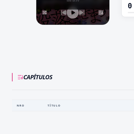
solo $4.99
0
CAPÍTULOS
NRO
TÍTULO