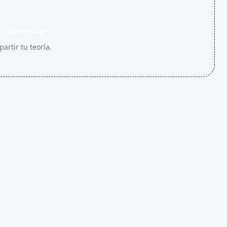
n comentar
artir tu teoría.