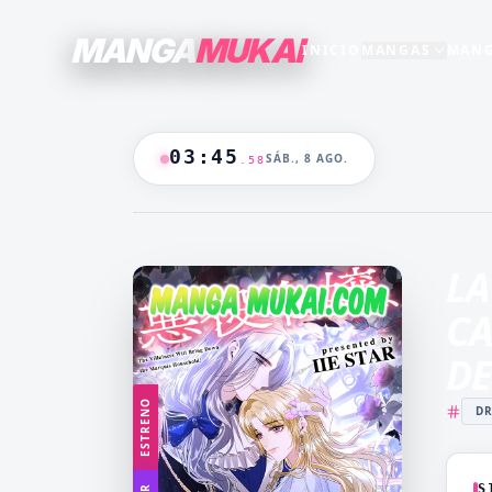
MANGA
MUKAI
INICIO
MANGAS
MANG
SECCIONES
GENEROS
+15
+16
TODO EL CATALOGO
03
:
45
SÁB., 8 AGO.
.
59
ANIME
B/N
BLANCO & NEGRO
B&N
CASTIGO
CEO
🔥
MANGAS +19
DOMINANTE
DRAMA
LA
CATALOGO
FANTASÍA
HAREM
CA
HENTAI
HOT
DE
MADRASTRA
MADRE
ESTRENO
D
MANGA AKARI
MANGA 
YAKUIN
NAKAN
MANGA PARA
MANGA
ADULTOS
LV99
S