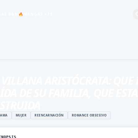
🔥
AS B&N
MANGAS +19
+19
BEBÉS
COMEDIA
ESCOLAR
 VILLANA ARISTÓCRATA: QUE 
HARÉN INVERSO
ÍDA DE SU FAMILIA, QUE EST
INDUSTRIA DEL
ENTRETENIMIENTO
STRUIDA
MAGIA
RAMA
MUJER
REENCARNACIÓN
ROMANCE OBSESIVO
ISTUKI
MANGA JUVENIL DE
O
ACCIÓN
 ROSHIDERE
MANHWA
INOPSIS