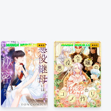
★
9.5
★
9.5