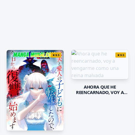
★
9.5
★
9.5
AHORA QUE HE
REENCARNADO, VOY A
VENGARME COMO UNA
REINA MALVADA