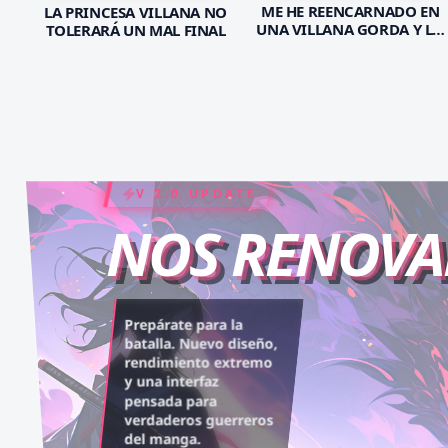
ME HE REENCARNADO EN
LA PRINCESA VILLANA NO
UNA VILLANA GORDA Y LO
TOLERARÁ UN MAL FINAL
PEOR ES QUE EL PRÍNCIPE
MALVADO ESTÁ
OBSESIONADO CONMIGO
COIN RUSH
ELITE PASS
V 2.0 UPDATE
NOS RENOV
Desbloquea capítulos
Asciende al rango máximo.
Prepárate para la
legendarios. Recarga tus
Experiencia sin anuncios,
batalla. Nuevo diseño,
rendimiento extremo
monedas y accede al
descargas infinitas y acceso
y una interfaz
contenido más exclusivo
anticipado.
pensada para
sin límites.
verdaderos guerreros
del manga.