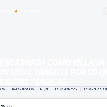
AS B&N
MANGAS +19
🔥
+19
BEBÉS
COMEDIA
ESCOLAR
ENCARNADA COMO VILLANA 
HARÉN INVERSO
UN FINAL TRÁGICO, POR LO Q
INDUSTRIA DEL
ENTRETENIMIENTO
S RUTAS TRÁGICAS
MAGIA
RAMA
HARÉN INVERSO
MUJER
REENCARNACIÓN
ROMANCE OBSES
ISTUKI
MANGA JUVENIL DE
O
ACCIÓN
 ROSHIDERE
MANHWA
INOPSIS