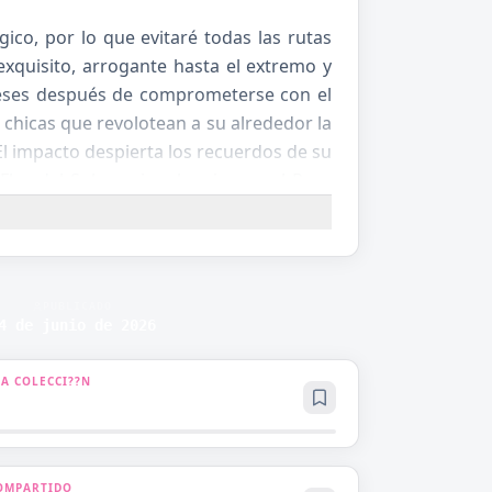
ico, por lo que evitaré todas las rutas
exquisito, arrogante hasta el extremo y
meses después de comprometerse con el
s chicas que revolotean a su alrededor la
! El impacto despierta los recuerdos de su
Flor del Sol que jugaba sin parar! Peor
 si la heroína logra su final feliz o un bad
 reloj ticking hacia su ejecución, la ex-
fecta mientras trama en las sombras,
 villana reescribir su código de muerte
PUBLICADO
4 de junio de 2026
 A COLECCI??N
OMPARTIDO