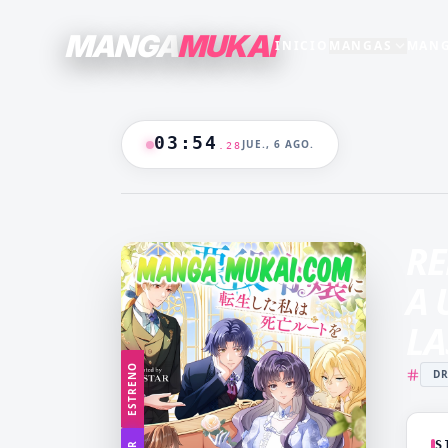
MANGA
MUKAI
INICIO
MANGAS
MANG
SECCIONES
GENEROS
+15
+16
TODO EL CATALOGO
03
:
54
JUE., 6 AGO.
.
29
ANIME
B/N
BLANCO & NEGRO
B&N
CASTIGO
CEO
🔥
MANGAS +19
DOMINANTE
DRAMA
RE
CATALOGO
FANTASÍA
HAREM
A 
HENTAI
HOT
LA
MADRASTRA
MADRE
ESTRENO
D
MANGA AKARI
MANGA 
YAKUIN
NAKAN
MANGA PARA
MANGA
ADULTOS
LV99
S