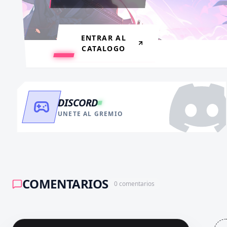
VER BENEFICIOS
RECARGAR AHORA
ENTRAR AL
CATALOGO
DISCORD
UNETE AL GREMIO
COMENTARIOS
0
comentarios