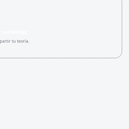
n comentar
artir tu teoría.