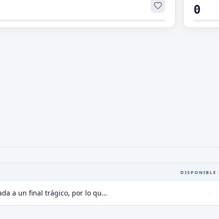
0
DISPONIBLE 
Reencarnada como villana que está destinada a un final trágico, por lo que evitaré todas las rutas trágicas Capitulo 1
-