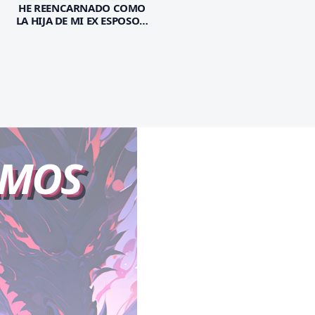
HE REENCARNADO COMO
LA HIJA DE MI EX ESPOSO Y
SU AMANTE, ASÍ QUE HOY
COMENZARÉ MI
VENGANZA
AMOS