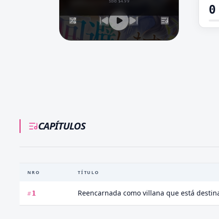
solo $4.99
0
CAPÍTULOS
NRO
TÍTULO
1
#