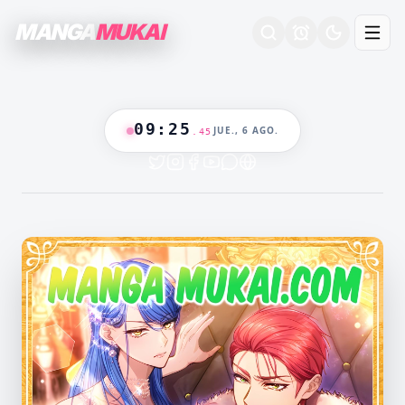
MANGA
MUKAI
09
:
25
JUE., 6 AGO.
.
46