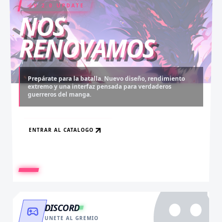
V 2.0 UPDATE
COIN RUSH
ELITE PASS
NOS
RENOVAMOS
Prepárate para la batalla. Nuevo diseño, rendimiento
extremo y una interfaz pensada para verdaderos
Desbloquea capítulos legendarios. Recarga tus monedas
Asciende al rango máximo. Experiencia sin anuncios,
guerreros del manga.
y accede al contenido más exclusivo sin límites.
descargas infinitas y acceso anticipado.
ENTRAR AL CATALOGO
RECARGAR AHORA
VER BENEFICIOS
DISCORD
UNETE AL GREMIO