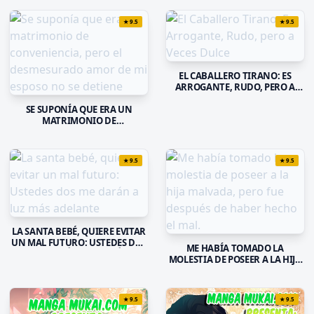
★
9.5
★
9.5
EL CABALLERO TIRANO: ES
ARROGANTE, RUDO, PERO A
VECES DULCE
SE SUPONÍA QUE ERA UN
MATRIMONIO DE
CONVENIENCIA, PERO EL
DESMESURADO AMOR DE MI
ESPOSO NO SE DETIENE
★
9.5
★
9.5
LA SANTA BEBÉ, QUIERE EVITAR
UN MAL FUTURO: USTEDES DOS
ME HABÍA TOMADO LA
ME DARÁN A LUZ MÁS
MOLESTIA DE POSEER A LA HIJA
ADELANTE
MALVADA, PERO FUE DESPUÉS
DE HABER HECHO EL MAL.
★
9.5
★
9.5