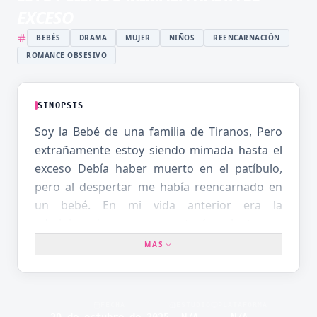
EXCESO
BEBÉS
DRAMA
MUJER
NIÑOS
REENCARNACIÓN
ROMANCE OBSESIVO
SINOPSIS
Soy la Bebé de una familia de Tiranos, Pero
extrañamente estoy siendo mimada hasta el
exceso Debía haber muerto en el patíbulo,
pero al despertar me había reencarnado en
un bebé. En mi vida anterior era la
administradora que protegía el tesoro
nacional «Cristal Mágico», pero me cargaron
MAS
con falsas acusaciones y morí llena de
resentimiento. Mi nueva vida es la de una
noble tan deseada… ¡pero mi familia es la
FECHA
ESTUDIO
PLATAFORMA
cruel y despiadada dinastía de tiranos!? ¡Y