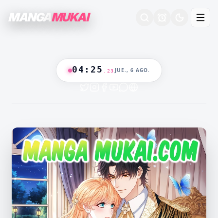
MANGA
MUKAI
04
:
25
JUE., 6 AGO.
.
24