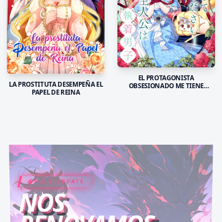
EL PROTAGONISTA
LA PROSTITUTA DESEMPEÑA EL
OBSESIONADO ME TIENE
PAPEL DE REINA
ENCERADA
V 2.0 UPDATE
COIN RUSH
ELITE PASS
NOS