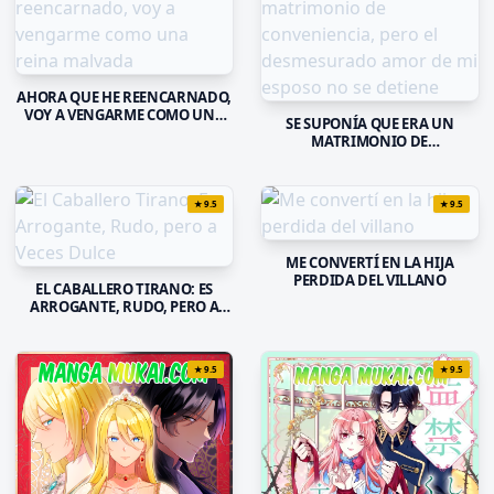
AHORA QUE HE REENCARNADO,
VOY A VENGARME COMO UNA
SE SUPONÍA QUE ERA UN
REINA MALVADA
MATRIMONIO DE
CONVENIENCIA, PERO EL
DESMESURADO AMOR DE MI
ESPOSO NO SE DETIENE
★
9.5
★
9.5
ME CONVERTÍ EN LA HIJA
PERDIDA DEL VILLANO
EL CABALLERO TIRANO: ES
ARROGANTE, RUDO, PERO A
VECES DULCE
★
9.5
★
9.5