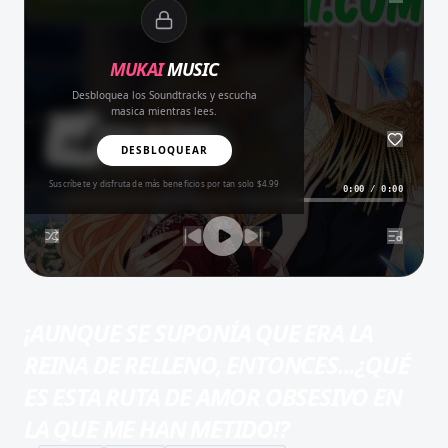
MUKAI
MUSIC
Desbloquea los Soundtracks y escucha
masica mientras lees.
Amor del Bueno
BALADA
DESBLOQUEAR
Suscríbete y disfruta de más beneficios por tan solo $4.99
0:00
/
0:00
¡AUNQUE SE SUPONÍA QUE ERA LA
REINA DE RELLENO, ENTONCES...¿QUÉ
ES ESTA RUTA DE AMOR OBSESIVO EN
LA QUE ME HAN METIDO!?