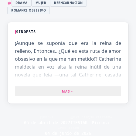
DRAMA
MUJER
REENCARNACIÓN
ROMANCE OBSESIVO
SINOPSIS
¡Aunque se suponía que era la reina de
relleno, Entonces...¿Qué es esta ruta de amor
obsesivo en la que me han metido!? Catherine
maldecía en voz alta la reina inútil de una
novela que leía —una tal Catherine, casada
por política, ignorada por su rey y luego
robada por la heroína perfecta— cuando ¡zas!
MAS
despierta dentro de ese cuerpo. Plan A:
convertirse en fantasma palaciego y evitar el
destino de felpudo. Resultado: el rey Silas,
FECHA
ESTUDIO
PLATAFORMA
que debería odiarla, empieza a acercarse
05 de abril de 2027
IIESTAR
Piccoma
PUBLICADO
como imán: desayunos sorpresa, cartas
04 de junio de 2026