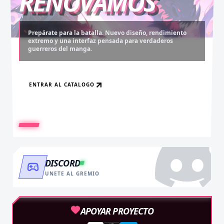
RENOVAMOS
Prepárate para la batalla. Nuevo diseño, rendimiento
extremo y una interfaz pensada para verdaderos
Desbloquea capítulos legendarios. Recarga tus monedas
Asciende al rango máximo. Experiencia sin anuncios,
guerreros del manga.
y accede al contenido más exclusivo sin límites.
descargas infinitas y acceso anticipado.
ENTRAR AL CATALOGO
RECARGAR AHORA
VER BENEFICIOS
DISCORD
UNETE AL GREMIO
APOYAR PROYECTO