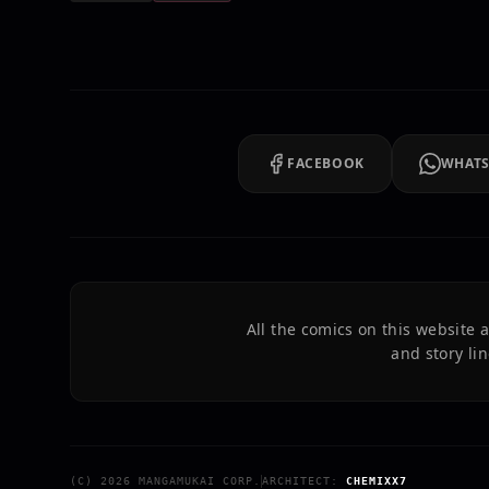
FACEBOOK
WHAT
All the comics on this website
and story lin
(C)
2026
MANGAMUKAI CORP.
ARCHITECT:
CHEMIXX7