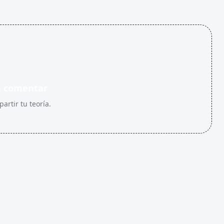
n comentar
artir tu teoría.