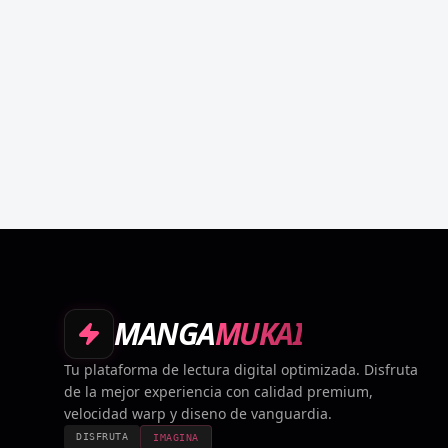
MANGA
MUKAI
Tu plataforma de lectura digital optimizada. Disfruta
de la mejor experiencia con calidad premium,
velocidad warp y diseno de vanguardia.
DISFRUTA
IMAGINA