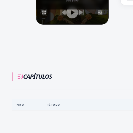
solo $4.99
CAPÍTULOS
NRO
TÍTULO