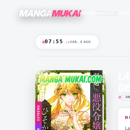
MANGA
MUKAI
INICIO
MANGAS
MANG
SECCIONES
GENEROS
+15
+16
TODO EL CATALOGO
07
:
55
SÁB., 8 AGO.
.
20
ANIME
B/N
BLANCO & NEGRO
B&N
CASTIGO
CEO
🔥
MANGAS +19
DOMINANTE
DRAMA
LA
CATALOGO
FANTASÍA
HAREM
DE
HENTAI
HOT
D
MADRASTRA
MADRE
ESTRENO
MANGA AKARI
MANGA 
YAKUIN
NAKAN
S
MANGA PARA
MANGA
La
ADULTOS
LV99