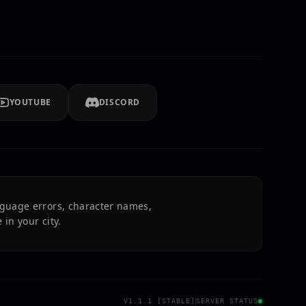
YOUTUBE
DISCORD
nguage errors, character names,
 in your city.
V1.1.1 [STABLE]
SERVER STATUS