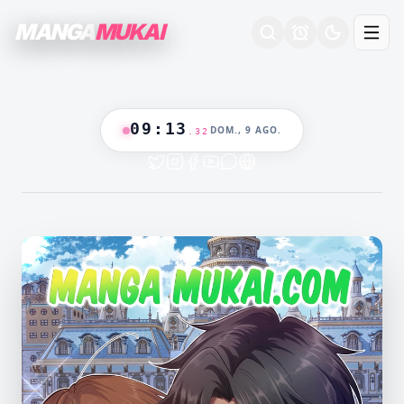
MANGA
MUKAI
09
:
13
DOM., 9 AGO.
.
33