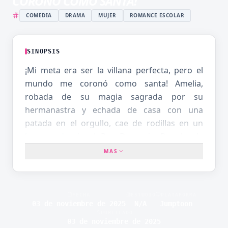
CORONÓ COMO SANTA!
COMEDIA
DRAMA
MUJER
ROMANCE ESCOLAR
SINOPSIS
¡Mi meta era ser la villana perfecta, pero el
mundo me coronó como santa! Amelia,
robada de su magia sagrada por su
hermanastra y echada de casa con una
patada en el orgullo, cae de rodillas en un
bosque donde el Rey Demonio Regulus la
encuentra hecha un mar de lágrimas. Él, con
MAS
sonrisa de tiburón, le ofrece un trato:
"Conviértete en mi villana estrella y te doy
poder oscuro ilimitado." ¡Aceptado! Problema:
FECHA
ESTUDIO
PLATAFORMA
Amelia es alérgica al mal. Intenta envenenar
03 de noviembre de 2025
N/A
Jumptoon
PUBLICADO
→ reparte sopa a mendigos. Quiere maldecir
03 de noviembre de 2025