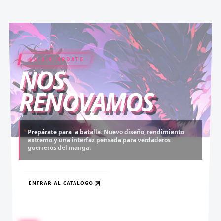
V 2.0 UPDATE
COIN RUSH
ELITE PASS
NOS
RENOVAMOS
Prepárate para la batalla. Nuevo diseño, rendimiento
extremo y una interfaz pensada para verdaderos
Desbloquea capítulos legendarios. Recarga tus monedas
Asciende al rango máximo. Experiencia sin anuncios,
guerreros del manga.
y accede al contenido más exclusivo sin límites.
descargas infinitas y acceso anticipado.
ENTRAR AL CATALOGO
RECARGAR AHORA
VER BENEFICIOS