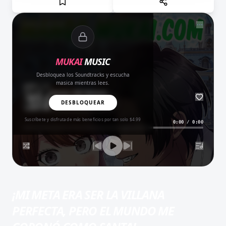
NOW PLAYING
MUKAI
MUSIC
Desbloquea los Soundtracks y escucha
masica mientras lees.
Amor del Bueno
BALADA
DESBLOQUEAR
Suscríbete y disfruta de más beneficios por tan solo $4.99
0:00
/
0:00
¡MI META ERA SER LA VILLANA
PERFECTA, PERO EL MUNDO ME