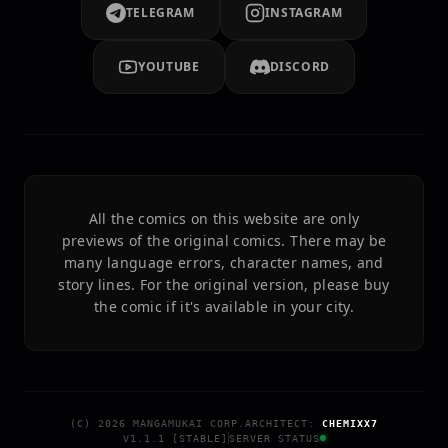
TELEGRAM
INSTAGRAM
YOUTUBE
DISCORD
All the comics on this website are only
previews of the original comics. There may be
many language errors, character names, and
story lines. For the original version, please buy
the comic if it's available in your city.
(C)
2026
MANGAMUKAI CORP.
ARCHITECT:
CHEMIXX7
V1.1.1 [STABLE]
SERVER STATUS