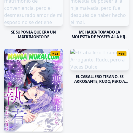
SE SUPONÍA QUE ERA UN
ME HABÍA TOMADO LA
MATRIMONIO DE
MOLESTIA DE POSEER A LA HIJA
CONVENIENCIA, PERO EL
MALVADA, PERO FUE DESPUÉS
DESMESURADO AMOR DE MI
DE HABER HECHO EL MAL.
ESPOSO NO SE DETIENE
★
9.5
★
9.5
EL CABALLERO TIRANO: ES
ARROGANTE, RUDO, PERO A
VECES DULCE