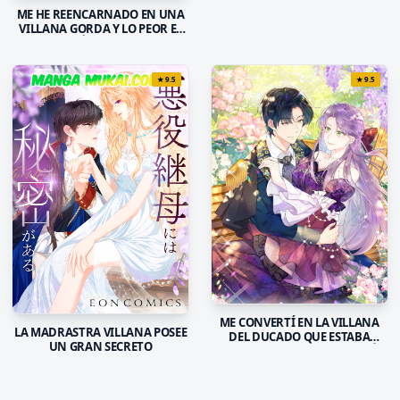
ME HE REENCARNADO EN UNA
VILLANA GORDA Y LO PEOR ES
QUE EL PRÍNCIPE MALVADO
ESTÁ OBSESIONADO CONMIGO
★
9.5
★
9.5
ME CONVERTÍ EN LA VILLANA
LA MADRASTRA VILLANA POSEE
DEL DUCADO QUE ESTABA
UN GRAN SECRETO
DESTINADO A LA DESTRUCCIÓN