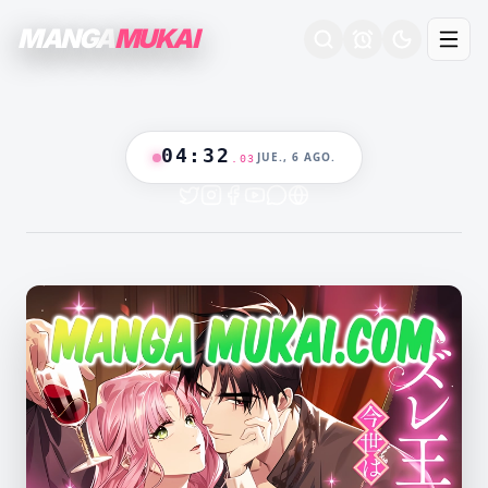
MANGA
MUKAI
04
:
32
JUE., 6 AGO.
.
04