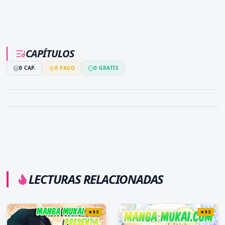
CAPÍTULOS
0
CAP.
0
PAGO
0
GRATIS
LECTURAS RELACIONADAS
★
9.5
★
9.5