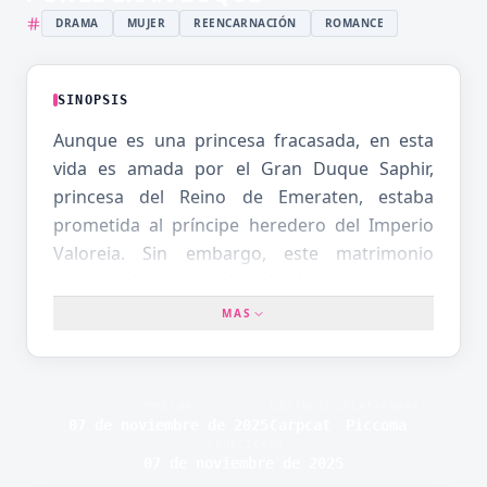
DRAMA
MUJER
REENCARNACIÓN
ROMANCE
SINOPSIS
Aunque es una princesa fracasada, en esta
vida es amada por el Gran Duque Saphir,
princesa del Reino de Emeraten, estaba
prometida al príncipe heredero del Imperio
Valoreia. Sin embargo, este matrimonio
concertado estuvo plagado de malicia desde
el principio. Acusada falsamente de asesinato,
MAS
Saphir fue encarcelada y torturada... Con la
esperanza de ser liberada mediante la
muerte, fue asesinada por la espada del
FECHA
ESTUDIO
PLATAFORMA
tercer príncipe del Imperio, Leander. Sin
07 de noviembre de 2025
Carpcat
Piccoma
PUBLICADO
embargo, tras décadas de vagar, su alma
07 de noviembre de 2025
regresó al momento en que comenzó toda la