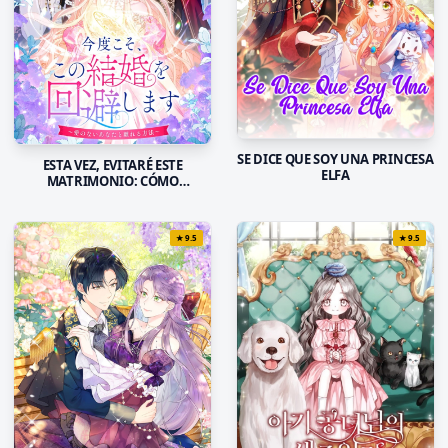
SE DICE QUE SOY UNA PRINCESA
ESTA VEZ, EVITARÉ ESTE
ELFA
MATRIMONIO: CÓMO
ABANDONARTE SIN SENTIR
AMOR
★
9.5
★
9.5