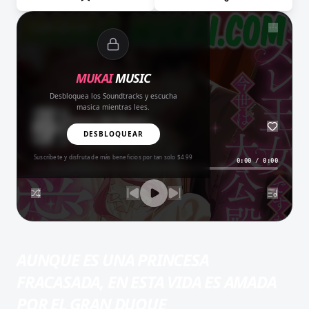
NOW PLAYING
MUKAI
MUSIC
Desbloquea los Soundtracks y escucha
masica mientras lees.
Amor del Bueno
BALADA
DESBLOQUEAR
Suscríbete y disfruta de más beneficios por tan solo $4.99
0:00
/
0:00
AUNQUE ES UNA PRINCESA
FRACASADA, EN ESTA VIDA ES AMADA
POR EL GRAN DUQUE