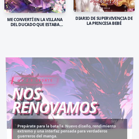
DIARIO DE SUPERVIVENCIA DE
ME CONVERTÍ EN LA VILLANA
LA PRINCESA BEBÉ
DEL DUCADO QUE ESTABA
DESTINADO A LA DESTRUCCIÓN
V 2.0 UPDATE
COIN RUSH
ELITE PASS
NOS
RENOVAMOS
Prepárate para la batalla. Nuevo diseño, rendimiento
extremo y una interfaz pensada para verdaderos
Desbloquea capítulos legendarios. Recarga tus monedas
Asciende al rango máximo. Experiencia sin anuncios,
guerreros del manga.
y accede al contenido más exclusivo sin límites.
descargas infinitas y acceso anticipado.