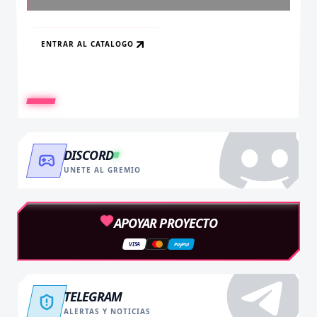
ENTRAR AL CATALOGO
RECARGAR AHORA
VER BENEFICIOS
DISCORD
UNETE AL GREMIO
APOYAR PROYECTO
VISA
PayPal
TELEGRAM
ALERTAS Y NOTICIAS