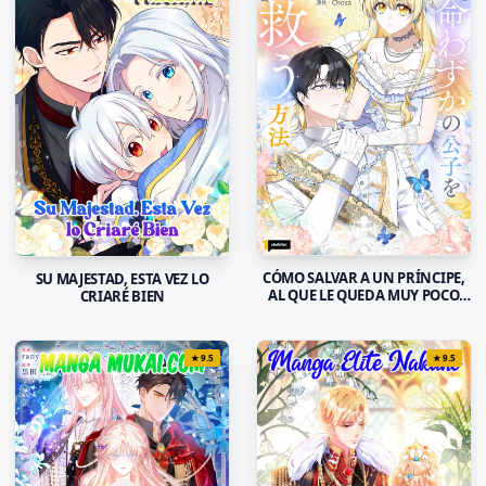
CÓMO SALVAR A UN PRÍNCIPE,
SU MAJESTAD, ESTA VEZ LO
AL QUE LE QUEDA MUY POCO
CRIARÉ BIEN
TIEMPO DE VIDA
★
9.5
★
9.5