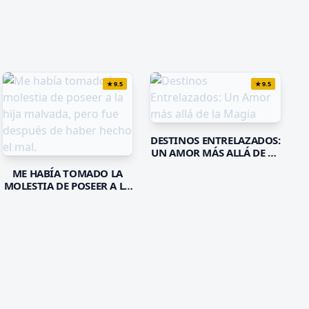
★
9.5
★
9.5
DESTINOS ENTRELAZADOS:
UN AMOR MÁS ALLÁ DE LA
MAGIA
ME HABÍA TOMADO LA
MOLESTIA DE POSEER A LA
HIJA MALVADA, PERO FUE
DESPUÉS DE HABER HECHO
EL MAL.