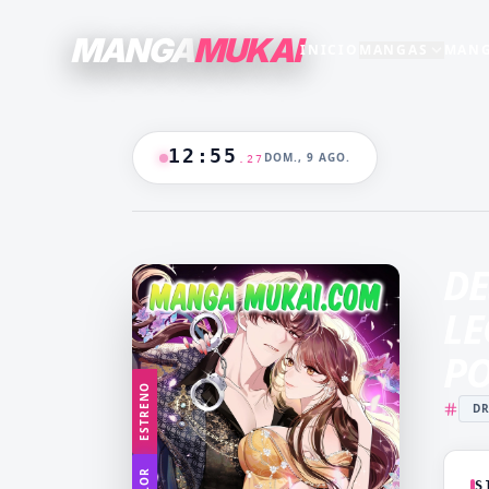
MANGA
MUKAI
INICIO
MANGAS
MANG
SECCIONES
GENEROS
+15
+16
TODO EL CATALOGO
12
:
55
DOM., 9 AGO.
.
28
ANIME
B/N
BLANCO & NEGRO
B&N
CASTIGO
CEO
🔥
MANGAS +19
DOMINANTE
DRAMA
DE
CATALOGO
FANTASÍA
HAREM
LE
HENTAI
HOT
P
MADRASTRA
MADRE
ESTRENO
D
MANGA AKARI
MANGA 
YAKUIN
NAKAN
MANGA PARA
MANGA
ADULTOS
LV99
S