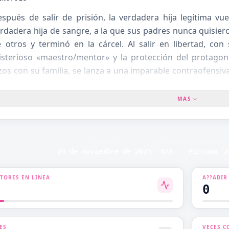
OTOME
spués de salir de prisión, la verdadera hija legítima vu
rdadera hija de sangre, a la que sus padres nunca quisiero
PROTAGONISTA
ENTE
DOMINANTE
 otros y terminó en la cárcel. Al salir en libertad, con
sterioso «maestro/mentor» y la protección del protagoni
ARNACIÓN
ROMANCE
zos con su familia, se lanza a una imparable contraofensiv
milia y abofetea sin piedad a su familia biológica que tanto
CE ERÓTICO
ROMANCE ESCOLAR
MAS
CE TL
SISTEMA
O DE
VAMPIRO
A
FECHA
ESTUDIO
PLATAFORMA
24 de noviembre de 2025
N/A
Piccoma
2
VIAJE ENTRE
NZA
MUNDOS
CTORES EN LINEA
A??ADIR
0
O
ES
VECES C