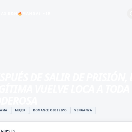
AS B&N
MANGAS +19
🔥
+19
BEBÉS
COMEDIA
ESCOLAR
SPUÉS DE SALIR DE PRISIÓN,
HARÉN INVERSO
GÍTIMA VUELVE LOCA A TODA 
INDUSTRIA DEL
ENTRETENIMIENTO
ODEROSA
MAGIA
RAMA
MUJER
ROMANCE OBSESIVO
VENGANZA
ISTUKI
MANGA JUVENIL DE
O
ACCIÓN
 ROSHIDERE
MANHWA
INOPSIS