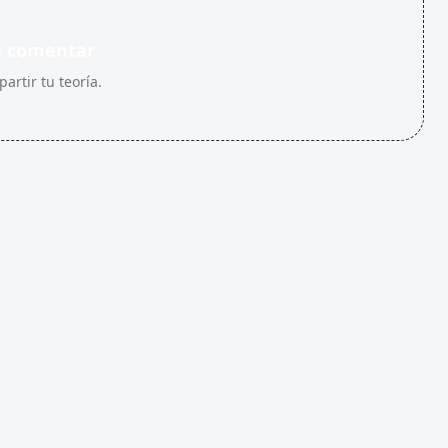
n comentar
artir tu teoría.