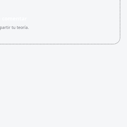
n comentar
artir tu teoría.