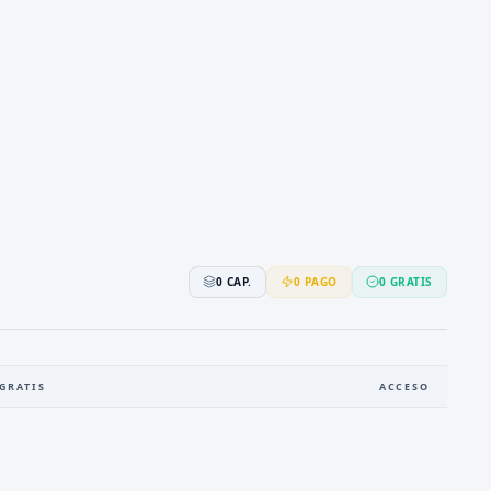
0
CAP.
0
PAGO
0
GRATIS
GRATIS
ACCESO