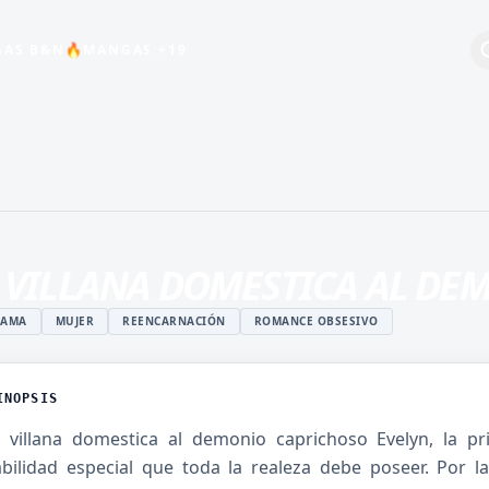
AS B&N
MANGAS +19
🔥
+19
BEBÉS
COMEDIA
ESCOLAR
 VILLANA DOMESTICA AL DE
HARÉN INVERSO
INDUSTRIA DEL
RAMA
MUJER
REENCARNACIÓN
ROMANCE OBSESIVO
ENTRETENIMIENTO
MAGIA
INOPSIS
ISTUKI
MANGA JUVENIL DE
O
ACCIÓN
 villana domestica al demonio caprichoso Evelyn, la pr
abilidad especial que toda la realeza debe poseer. Por
 ROSHIDERE
MANHWA