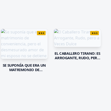
★
9.5
★
9.5
EL CABALLERO TIRANO: ES
ARROGANTE, RUDO, PERO
A VECES DULCE
SE SUPONÍA QUE ERA UN
MATRIMONIO DE
CONVENIENCIA, PERO EL
DESMESURADO AMOR DE
MI ESPOSO NO SE DETIENE