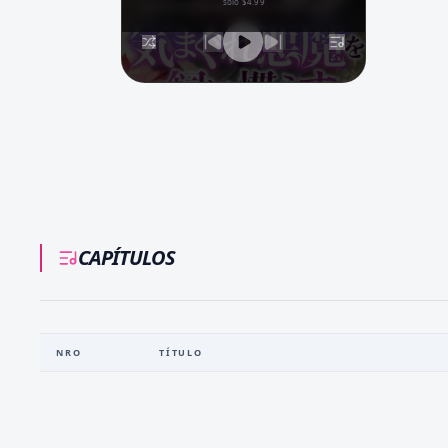
solo $4.99
CAPÍTULOS
NRO
TÍTULO