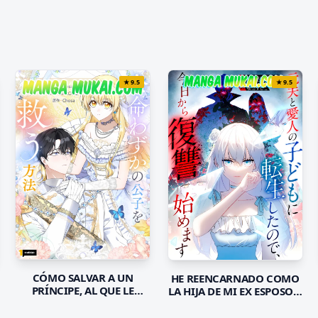
★
9.5
★
9.5
CÓMO SALVAR A UN
HE REENCARNADO COMO
PRÍNCIPE, AL QUE LE
LA HIJA DE MI EX ESPOSO Y
QUEDA MUY POCO
SU AMANTE, ASÍ QUE HOY
TIEMPO DE VIDA
COMENZARÉ MI