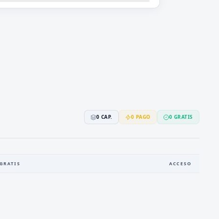
0
CAP.
0
PAGO
0
GRATIS
GRATIS
ACCESO