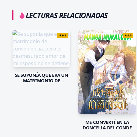
LECTURAS RELACIONADAS
★
9.5
★
9.5
SE SUPONÍA QUE ERA UN
MATRIMONIO DE
CONVENIENCIA, PERO EL
DESMESURADO AMOR DE
MI ESPOSO NO SE DETIENE
ME CONVERTÍ EN LA
DONCELLA DEL CONDE
YANDERE