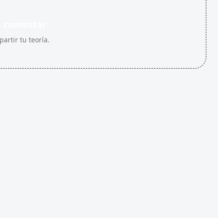
n comentar
artir tu teoría.