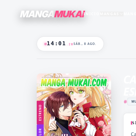
MANGA
MUKAI
INICIO
MANGAS
MANG
SECCIONES
GENEROS
+15
+16
TODO EL CATALOGO
14
:
01
SÁB., 8 AGO.
.
29
ANIME
B/N
BLANCO & NEGRO
B&N
CASTIGO
CEO
🔥
MANGAS +19
DOMINANTE
DRAMA
CA
CATALOGO
FANTASÍA
HAREM
ES
HENTAI
HOT
MU
MADRASTRA
MADRE
ESTRENO
MANGA AKARI
MANGA 
YAKUIN
NAKAN
S
MANGA PARA
MANGA
COLOR
Ca
ADULTOS
LV99