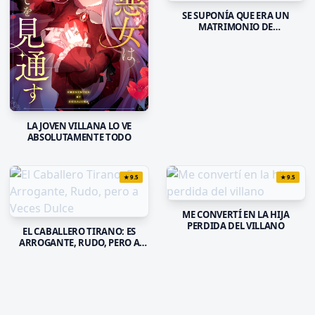
SE SUPONÍA QUE ERA UN
MATRIMONIO DE
CONVENIENCIA, PERO EL
DESMESURADO AMOR DE MI
ESPOSO NO SE DETIENE
LA JOVEN VILLANA LO VE
ABSOLUTAMENTE TODO
★
9.5
★
9.5
ME CONVERTÍ EN LA HIJA
PERDIDA DEL VILLANO
EL CABALLERO TIRANO: ES
ARROGANTE, RUDO, PERO A
VECES DULCE