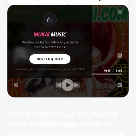
NOW PLAYING
MUKAI
MUSIC
Desbloquea los Soundtracks y escucha
masica mientras lees.
Amor del Bueno
BALADA
DESBLOQUEAR
Suscríbete y disfruta de más beneficios por tan solo $4.99
0:00
/
0:00
TRAS EL DIVORCIO, LA VILLANA QUE
ANTES SE ARRASTRABA AHORA ES
PERSEGUIDA CON LOCURA POR SU EX