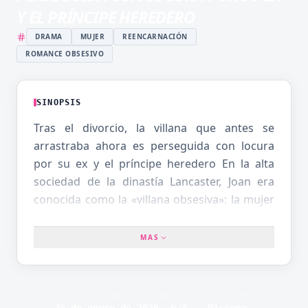
Y EL PRÍNCIPE HEREDERO
DRAMA
MUJER
REENCARNACIÓN
ROMANCE OBSESIVO
SINOPSIS
Tras el divorcio, la villana que antes se
arrastraba ahora es perseguida con locura
por su ex y el príncipe heredero En la alta
sociedad de la dinastía Lancaster, Joan era
conocida como la «villana obsesiva»: la mujer
que años atrás había perseguido sin
descanso al conde Charles Pembroke —su
MAS
prometido de entonces—, entre escándalos,
lágrimas, amenazas y humillaciones públicas,
solo para verlo ahora enredado en un
FECHA
ESTUDIO
PLATAFORMA
romance con la hija de una plebeya. Todo el