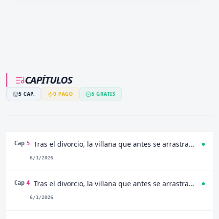
antes se arrastraba por amor ahora es la
perseguida por dos hombres de altísimo
rango, ambos dispuestos a todo para tenerla
de nuevo a su lado. ¡De lamebotas humillada
a la mujer más deseada y codiciada del reino!
CAPÍTULOS
5
CAP.
0
PAGO
5
GRATIS
Tras el divorcio, la villana que antes se arrastraba ahora es perseguida con locura por su ex y el príncipe heredero Capitulo 5
Cap
5
6/1/2026
Tras el divorcio, la villana que antes se arrastraba ahora es perseguida con locura por su ex y el príncipe heredero Capitulo 4
Cap
4
6/1/2026