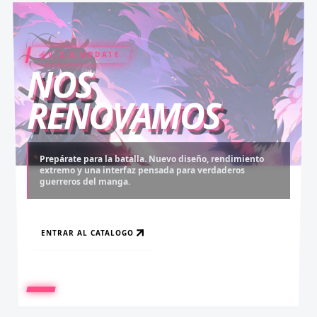
V 2.0 UPDATE
COIN RUSH
ELITE PASS
NOS
RENOVAMOS
Prepárate para la batalla. Nuevo diseño, rendimiento
extremo y una interfaz pensada para verdaderos
Desbloquea capítulos legendarios. Recarga tus monedas
Asciende al rango máximo. Experiencia sin anuncios,
guerreros del manga.
y accede al contenido más exclusivo sin límites.
descargas infinitas y acceso anticipado.
ENTRAR AL CATALOGO
RECARGAR AHORA
VER BENEFICIOS