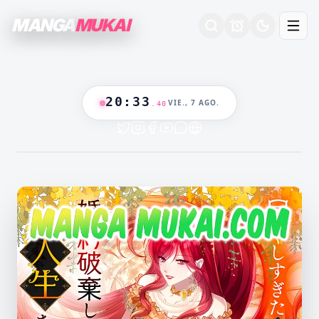
MANGA
MUKAI
20
:
33
VIE., 7 AGO.
.
41