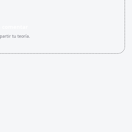
n comentar
artir tu teoría.