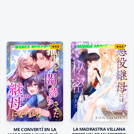
★
9.5
★
9.5
LA MADRASTRA VILLANA
ME CONVERTÍ EN LA