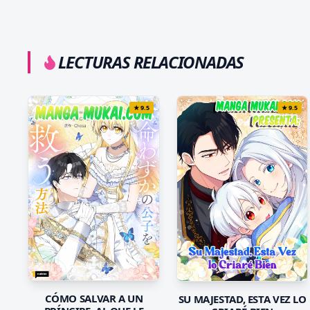
LECTURAS RELACIONADAS
★
9.5
★
9.5
CÓMO SALVAR A UN
SU MAJESTAD, ESTA VEZ LO