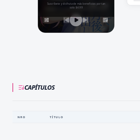
Suscríbete y disfruta de más beneficios por tan
0:00
/
0:00
solo $4.99
CAPÍTULOS
NRO
TÍTULO