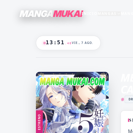
MANGA
MUKAI
INICIO
MANGAS
MANG
SECCIONES
GENEROS
+15
+16
TODO EL CATALOGO
13
:
51
VIE., 7 AGO.
.
41
ANIME
B/N
BLANCO & NEGRO
B&N
CASTIGO
CEO
🔥
MANGAS +19
DOMINANTE
DRAMA
ME
CATALOGO
FANTASÍA
HAREM
CA
HENTAI
HOT
D
MADRASTRA
MADRE
MANGA AKARI
MANGA 
ESTRENO
YAKUIN
NAKAN
S
MANGA PARA
MANGA
M
ADULTOS
LV99