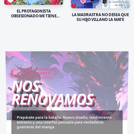
EL PROTAGONISTA
LA MADRASTRA NO DESEA QUE
OBSESIONADO ME TIENE
SU HIJO VILLANO LA MATE
ENCERADA
V 2.0 UPDATE
COIN RUSH
ELITE PASS
NOS
RENOVAMOS
Prepárate para la batalla. Nuevo diseño, rendimiento
extremo y una interfaz pensada para verdaderos
Desbloquea capítulos legendarios. Recarga tus monedas
Asciende al rango máximo. Experiencia sin anuncios,
guerreros del manga.
y accede al contenido más exclusivo sin límites.
descargas infinitas y acceso anticipado.