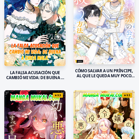
CÓMO SALVAR A UN PRÍNCIPE,
LA FALSA ACUSACIÓN QUE
AL QUE LE QUEDA MUY POCO
CAMBIÓ MI VIDA: DE BUENA A
TIEMPO DE VIDA
CHICA MALA
★
9.5
★
9.5