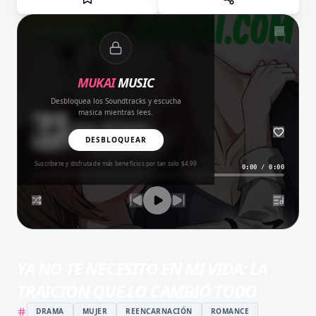
NOW PLAYING
MUKAI
MUSIC
Desbloquea los Soundtracks y escucha
masica mientras lees.
Amor del Bueno
BALADA
DESBLOQUEAR
Suscríbete y disfruta de más beneficios por tan solo $4.99
0:00
/
0:00
YA NO TE NECESITO EN MI VIDA: LA
TRAICIÓN QUE LO CAMBIÓ TODO
DRAMA
MUJER
REENCARNACIÓN
ROMANCE