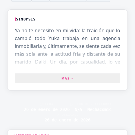
SINOPSIS
Ya no te necesito en mi vida: la traición que lo
cambió todo Yuka trabaja en una agencia
inmobiliaria y, últimamente, se siente cada vez
más sola ante la actitud fría y distante de su
marido, Daiki. Un día, por casualidad, lo ve
caminando de forma muy cercana e íntima
con una compañera más joven de su
MAS
empresa. Aunque está profundamente
conmocionada, intenta convencerse a sí
misma de que ha sido un error, que lo ha
FECHA
ESTUDIO
PLATAFORMA
imaginado. Sin embargo, las dudas no dejan
26 de enero de 2026
N/A
Mechacomic
PUBLICADO
de crecer y, aprovechando una ausencia de
26 de enero de 2026
Daiki, decide encender su ordenador… Allí
encuentra fotos que confirman sin lugar a