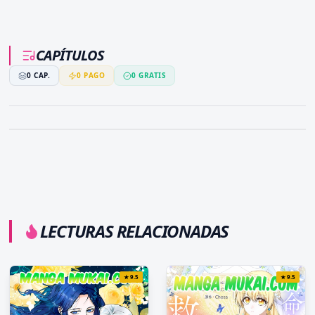
CAPÍTULOS
0
CAP.
0
PAGO
0
GRATIS
LECTURAS RELACIONADAS
★
9.5
★
9.5