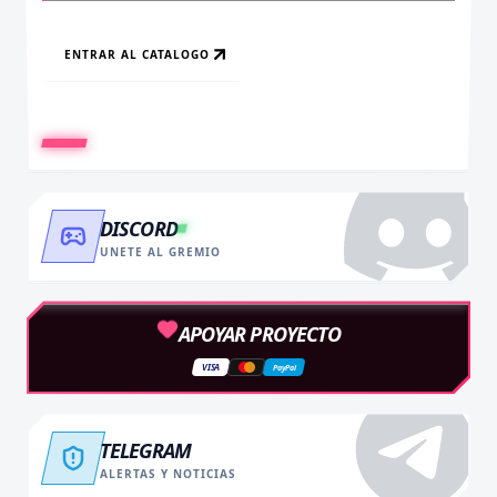
ENTRAR AL CATALOGO
RECARGAR AHORA
VER BENEFICIOS
DISCORD
UNETE AL GREMIO
APOYAR PROYECTO
VISA
PayPal
TELEGRAM
ALERTAS Y NOTICIAS