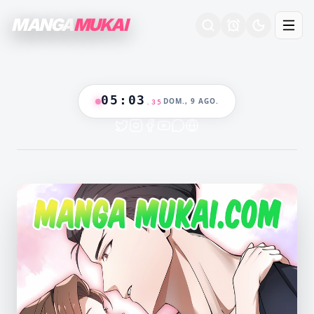
MANGA
MUKAI
05
:
03
DOM., 9 AGO.
.
37