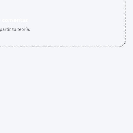
n comentar
artir tu teoría.