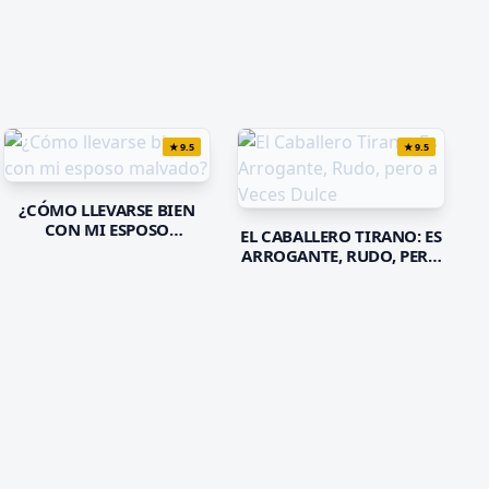
★
9.5
★
9.5
¿CÓMO LLEVARSE BIEN
CON MI ESPOSO
EL CABALLERO TIRANO: ES
MALVADO?
ARROGANTE, RUDO, PERO
A VECES DULCE