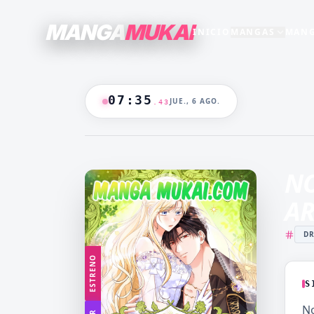
MANGA
MUKAI
INICIO
MANGAS
MANG
SECCIONES
GENEROS
+15
+16
TODO EL CATALOGO
07
:
35
JUE., 6 AGO.
.
45
ANIME
B/N
BLANCO & NEGRO
B&N
CASTIGO
CEO
🔥
MANGAS +19
DOMINANTE
DRAMA
NO
CATALOGO
FANTASÍA
HAREM
AR
HENTAI
HOT
D
MADRASTRA
MADRE
ESTRENO
MANGA AKARI
MANGA 
YAKUIN
NAKAN
S
MANGA PARA
MANGA
N
ADULTOS
LV99