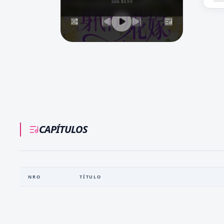
solo $4.99
CAPÍTULOS
NRO
TÍTULO