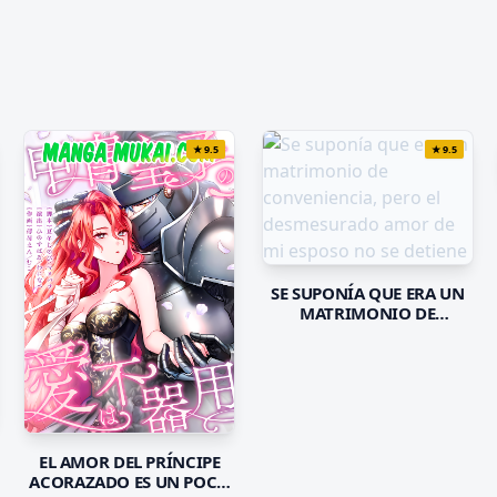
★
9.5
★
9.5
SE SUPONÍA QUE ERA UN
MATRIMONIO DE
CONVENIENCIA, PERO EL
DESMESURADO AMOR DE
MI ESPOSO NO SE DETIENE
EL AMOR DEL PRÍNCIPE
ACORAZADO ES UN POCO