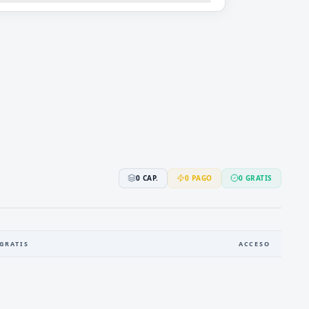
0
CAP.
0
PAGO
0
GRATIS
GRATIS
ACCESO