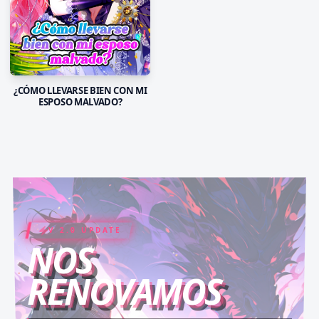
¿CÓMO LLEVARSE BIEN CON MI
ESPOSO MALVADO?
V 2.0 UPDATE
COIN RUSH
ELITE PASS
NOS
RENOVAMOS