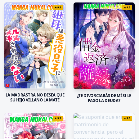
★
9.5
★
9.5
LA MADRASTRA NO DESEA QUE
¿TE DIVORCIARÁS DE MÍ SI LE
SU HIJO VILLANO LA MATE
PAGO LA DEUDA?
★
9.5
★
9.5