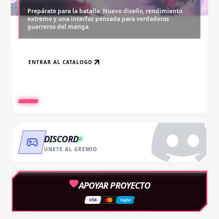
Prepárate para la batalla. Nuevo diseño, rendimiento
extremo y una interfaz pensada para verdaderos
Desbloquea capítulos legendarios. Recarga tus monedas
Asciende al rango máximo. Experiencia sin anuncios,
guerreros del manga.
y accede al contenido más exclusivo sin límites.
descargas infinitas y acceso anticipado.
ENTRAR AL CATALOGO
RECARGAR AHORA
VER BENEFICIOS
DISCORD
UNETE AL GREMIO
APOYAR PROYECTO
VISA
PayPal