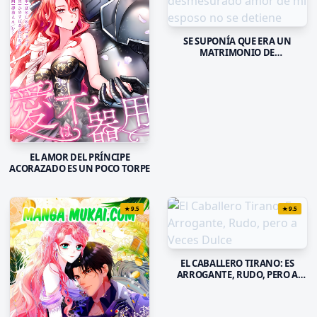
SE SUPONÍA QUE ERA UN
MATRIMONIO DE
CONVENIENCIA, PERO EL
DESMESURADO AMOR DE MI
ESPOSO NO SE DETIENE
EL AMOR DEL PRÍNCIPE
ACORAZADO ES UN POCO TORPE
★
9.5
★
9.5
EL CABALLERO TIRANO: ES
ARROGANTE, RUDO, PERO A
VECES DULCE