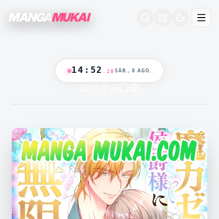
MANGA
MUKAI
14
:
52
SÁB., 8 AGO.
.
29