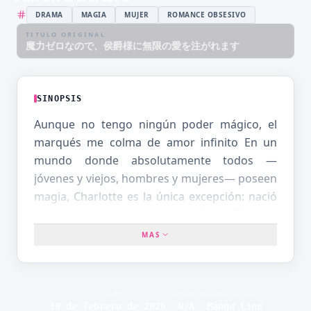
DRAMA
MAGIA
MUJER
ROMANCE OBSESIVO
TITULO ORIGINAL
魔力ゼロなので、侯爵様に無限の愛を注がれます
SINOPSIS
Aunque no tengo ningún poder mágico, el
marqués me colma de amor infinito En un
mundo donde absolutamente todos —
jóvenes y viejos, hombres y mujeres— poseen
magia, Charlotte es la única excepción: nació
sin una sola gota de poder mágico. Por esa
razón, en la subasta de esclavos ni siquiera
MAS
alcanza el precio mínimo y está a punto de
morir abandonada y sin valor. Pero entonces
aparece un noble de alto rango, Arthur, quien
FECHA
ESTUDIO
PLATAFORMA
declara que la comprará por 30 millones.
10 de febrero de 2026
N/A
Manga Line