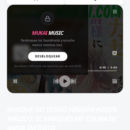
NOW PLAYING
MUKAI
MUSIC
Desbloquea los Soundtracks y escucha
masica mientras lees.
Amor del Bueno
BALADA
DESBLOQUEAR
Suscríbete y disfruta de más beneficios por tan solo $4.99
0:00
/
0:00
AUNQUE NO TENGO NINGÚN PODER
MÁGICO, EL MARQUÉS ME COLMA DE
AMOR INFINITO