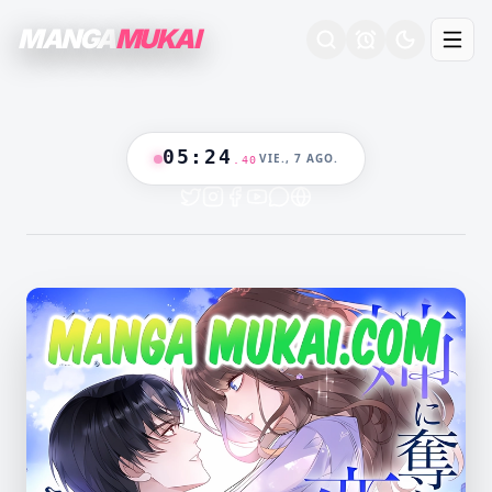
MANGA
MUKAI
05
:
24
VIE., 7 AGO.
.
41