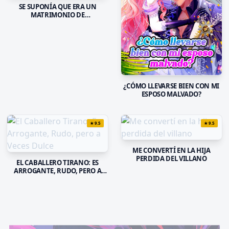
SE SUPONÍA QUE ERA UN
MATRIMONIO DE
CONVENIENCIA, PERO EL
DESMESURADO AMOR DE MI
ESPOSO NO SE DETIENE
¿CÓMO LLEVARSE BIEN CON MI
ESPOSO MALVADO?
★
9.5
★
9.5
ME CONVERTÍ EN LA HIJA
PERDIDA DEL VILLANO
EL CABALLERO TIRANO: ES
ARROGANTE, RUDO, PERO A
VECES DULCE