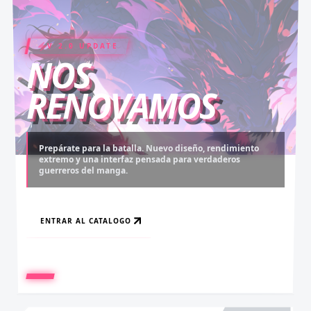
V 2.0 UPDATE
COIN RUSH
ELITE PASS
NOS
RENOVAMOS
Prepárate para la batalla. Nuevo diseño, rendimiento
extremo y una interfaz pensada para verdaderos
Desbloquea capítulos legendarios. Recarga tus monedas
Asciende al rango máximo. Experiencia sin anuncios,
guerreros del manga.
y accede al contenido más exclusivo sin límites.
descargas infinitas y acceso anticipado.
ENTRAR AL CATALOGO
RECARGAR AHORA
VER BENEFICIOS