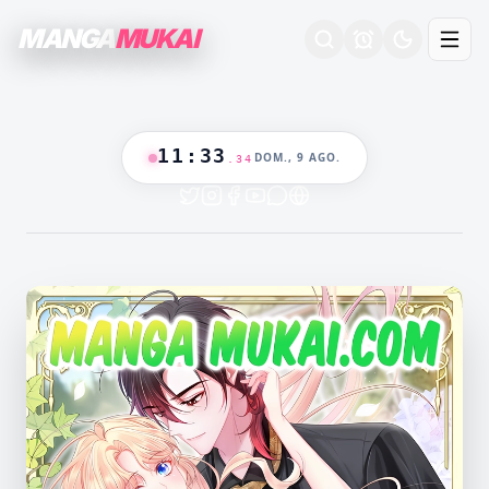
MANGA
MUKAI
11
:
33
DOM., 9 AGO.
.
35