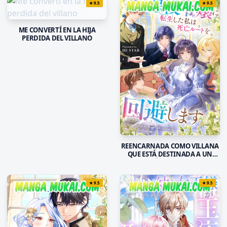
★
9.5
★
9.5
ME CONVERTÍ EN LA HIJA
PERDIDA DEL VILLANO
REENCARNADA COMO VILLANA
QUE ESTÁ DESTINADA A UN
FINAL TRÁGICO, POR LO QUE
EVITARÉ TODAS LAS RUTAS
TRÁGICAS
★
9.5
★
9.5