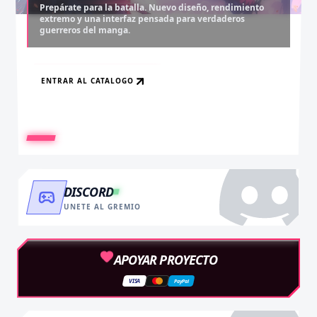
Prepárate para la batalla. Nuevo diseño, rendimiento
extremo y una interfaz pensada para verdaderos
Desbloquea capítulos legendarios. Recarga tus monedas
Asciende al rango máximo. Experiencia sin anuncios,
guerreros del manga.
y accede al contenido más exclusivo sin límites.
descargas infinitas y acceso anticipado.
ENTRAR AL CATALOGO
RECARGAR AHORA
VER BENEFICIOS
DISCORD
UNETE AL GREMIO
APOYAR PROYECTO
VISA
PayPal