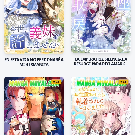
LA EMPERATRIZ SILENCIADA
EN ESTA VIDA NO PERDONARÉ A
RESURGE PARA RECLAMAR SU
MI HERMANITA
CORONA PERDIDA
★
9.5
★
9.5