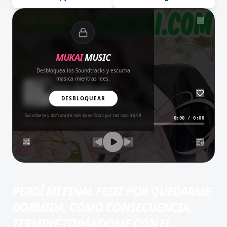
NOW PLAYING
MUKAI
MUSIC
Desbloquea los Soundtracks y escucha
masica mientras lees.
Amor del Bueno
BALADA
DESBLOQUEAR
Suscríbete y disfruta de más beneficios por tan solo $4.99
0:00
/
0:00
PERDÍ MI FINAL FELIZ POR QUEDARME
DORMIDA: COMO CONSECUENCIA,
TERMINÉ TOPÁNDOME CON EL