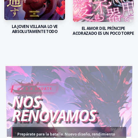
LA JOVEN VILLANA LO VE
EL AMOR DEL PRÍNCIPE
ABSOLUTAMENTE TODO
ACORAZADO ES UN POCO TORPE
V 2.0 UPDATE
COIN RUSH
ELITE PASS
NOS
RENOVAMOS
Prepárate para la batalla. Nuevo diseño, rendimiento