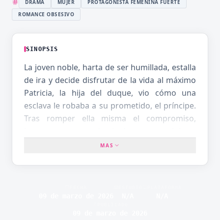
DRAMA
MUJER
PROTAGONISTA FEMENINA FUERTE
ROMANCE OBSESIVO
SINOPSIS
La joven noble, harta de ser humillada, estalla
de ira y decide disfrutar de la vida al máximo
Patricia, la hija del duque, vio cómo una
esclava le robaba a su prometido, el príncipe.
Tras romper ella misma el compromiso,
ingresa en una academia de gran prestigio —
guiada por su amigo de la infancia, el príncipe
MAS
enmascarado— donde estudian apuestos
príncipes y caballeros. Allí conoce a Cheryl, la
hija de un granjero, que sufre el acoso de los
FECHA
ESTUDIO
PLATAFORMA
grupos de estudiantes de cursos superiores
09 de marzo de 2026
N/A
N/A
PUBLICADO
debido a su baja condición social. «Quiero
09 de marzo de 2026