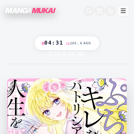
MANGA
MUKAI
04
:
31
JUE., 6 AGO.
.
19