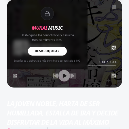
NOW PLAYING
MUKAI
MUSIC
Desbloquea los Soundtracks y escucha
masica mientras lees.
Amor del Bueno
BALADA
DESBLOQUEAR
Suscríbete y disfruta de más beneficios por tan solo $4.99
0:00
/
0:00
LA JOVEN NOBLE, HARTA DE SER
HUMILLADA, ESTALLA DE IRA Y DECIDE
DISFRUTAR DE LA VIDA AL MÁXIMO