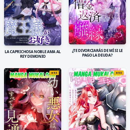
¿TE DIVORCIARÁS DE MÍ SI LE
LA CAPRICHOSA NOBLE AMA AL
PAGO LA DEUDA?
REY DEMONIO
★
9.5
★
9.5