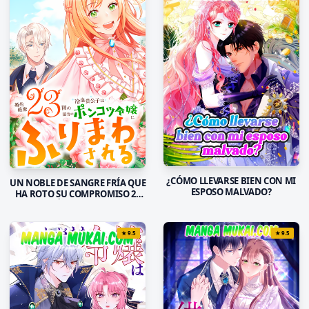
¿CÓMO LLEVARSE BIEN CON MI
UN NOBLE DE SANGRE FRÍA QUE
ESPOSO MALVADO?
HA ROTO SU COMPROMISO 23
VECES ESTÁ A MERCED DE UNA
JOVEN CAMPESINA
★
9.5
★
9.5