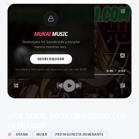
NOW PLAYING
MUKAI
MUSIC
Desbloquea los Soundtracks y escucha
masica mientras lees.
Amor del Bueno
BALADA
DESBLOQUEAR
Suscríbete y disfruta de más beneficios por tan solo $4.99
0:00
/
0:00
¡POR FAVOR, NO TE OBSESIONES CON
LA VILLANA!
DRAMA
MUJER
PROTAGONISTA DOMINANTE