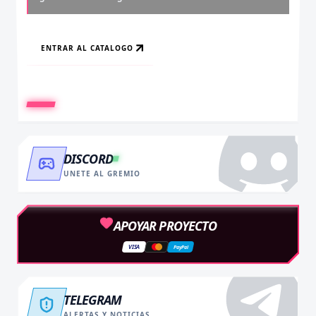
ENTRAR AL CATALOGO
RECARGAR AHORA
VER BENEFICIOS
DISCORD
UNETE AL GREMIO
APOYAR PROYECTO
VISA
PayPal
TELEGRAM
ALERTAS Y NOTICIAS