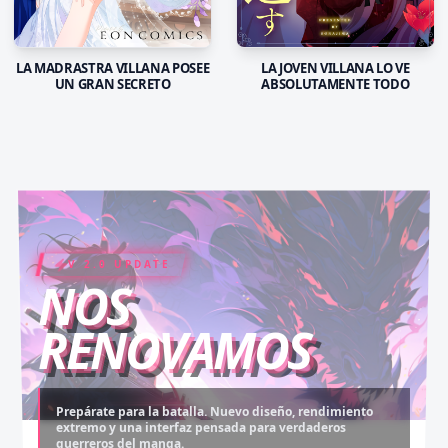
LA MADRASTRA VILLANA POSEE
LA JOVEN VILLANA LO VE
UN GRAN SECRETO
ABSOLUTAMENTE TODO
V 2.0 UPDATE
COIN RUSH
ELITE PASS
NOS
RENOVAMOS
Prepárate para la batalla. Nuevo diseño, rendimiento
extremo y una interfaz pensada para verdaderos
Desbloquea capítulos legendarios. Recarga tus monedas
Asciende al rango máximo. Experiencia sin anuncios,
guerreros del manga.
y accede al contenido más exclusivo sin límites.
descargas infinitas y acceso anticipado.