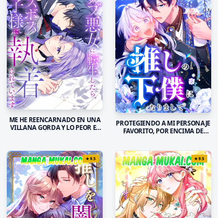
ME HE REENCARNADO EN UNA
PROTEGIENDO A MI PERSONAJE
VILLANA GORDA Y LO PEOR ES
FAVORITO, POR ENCIMA DE
QUE EL PRÍNCIPE MALVADO
TODAS LAS COSAS
ESTÁ OBSESIONADO CONMIGO
★
9.5
★
9.5