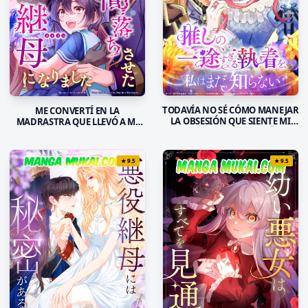
TODAVÍA NO SÉ CÓMO MANEJAR
ME CONVERTÍ EN LA
LA OBSESIÓN QUE SIENTE MI
MADRASTRA QUE LLEVÓ A MI
FAVORITO HACIA MÍ
FAVORITO A LA OSCURIDAD
★
9.5
★
9.5