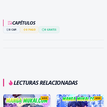
CAPÍTULOS
0
CAP.
0
PAGO
0
GRATIS
LECTURAS RELACIONADAS
★
9.5
★
9.5