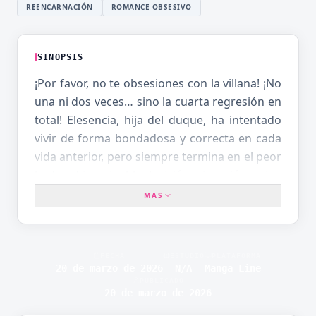
REENCARNACIÓN
ROMANCE OBSESIVO
SINOPSIS
¡Por favor, no te obsesiones con la villana! ¡No
una ni dos veces… sino la cuarta regresión en
total! Elesencia, hija del duque, ha intentado
vivir de forma bondadosa y correcta en cada
vida anterior, pero siempre termina en el peor
bad end imaginable: traición, ejecución, ruina
total. «¡Basta! ¡Esta vez seré la villana más
MAS
infame del imperio!» Con esa determinación,
Elesencia decide arruinar su propia
reputación a propósito para forzar un final
FECHA
ESTUDIO
PLATAFORMA
diferente. Su plan: perseguir obsesivamente
20 de marzo de 2026
N/A
Manga Line
PUBLICADO
al "tesoro nacional de belleza del imperio" , el
20 de marzo de 2026
Gran Duque Euclid, el hombre más guapo y