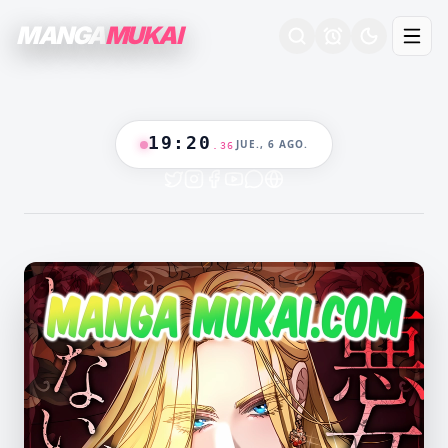
MANGA
MUKAI
19
:
20
JUE., 6 AGO.
.
37