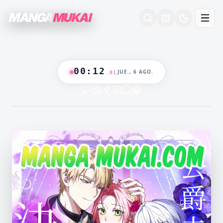
MANGA
MUKAI
00
:
12
JUE., 6 AGO.
.
01