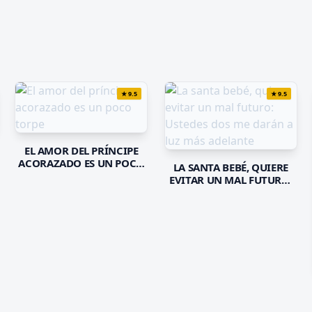
★
9.5
★
9.5
EL AMOR DEL PRÍNCIPE
ACORAZADO ES UN POCO
LA SANTA BEBÉ, QUIERE
TORPE
EVITAR UN MAL FUTURO:
USTEDES DOS ME DARÁN A
LUZ MÁS ADELANTE