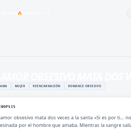
🔥
AS B&N
MANGAS +19
+19
BEBÉS
COMEDIA
ESCOLAR
 AMOR OBSESIVO MATA DOS V
HARÉN INVERSO
INDUSTRIA DEL
RAMA
MUJER
REENCARNACIÓN
ROMANCE OBSESIVO
ENTRETENIMIENTO
MAGIA
INOPSIS
ISTUKI
MANGA JUVENIL DE
O
ACCIÓN
 amor obsesivo mata dos veces a la santa «Si es por ti… no
esinada por el hombre que amaba. Mientras la sangre salía
 ROSHIDERE
MANHWA