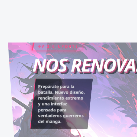
COIN RUSH
ELITE PASS
V 2.0 UPDATE
NOS RENOV
Desbloquea capítulos
Asciende al rango máximo.
Prepárate para la
legendarios. Recarga tus
Experiencia sin anuncios,
batalla. Nuevo diseño,
rendimiento extremo
monedas y accede al
descargas infinitas y acceso
y una interfaz
contenido más exclusivo
anticipado.
pensada para
sin límites.
verdaderos guerreros
del manga.
VER BENEFICIOS