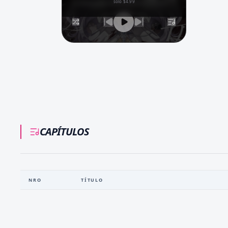
solo $4.99
CAPÍTULOS
NRO
TÍTULO