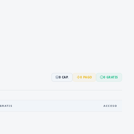
0
CAP.
0
PAGO
0
GRATIS
GRATIS
ACCESO