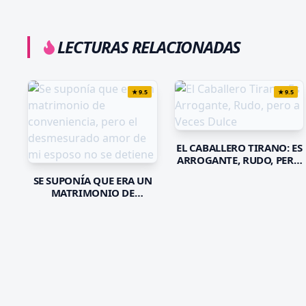
LECTURAS RELACIONADAS
★
9.5
★
9.5
EL CABALLERO TIRANO: ES
ARROGANTE, RUDO, PERO
A VECES DULCE
SE SUPONÍA QUE ERA UN
MATRIMONIO DE
CONVENIENCIA, PERO EL
DESMESURADO AMOR DE
MI ESPOSO NO SE DETIENE