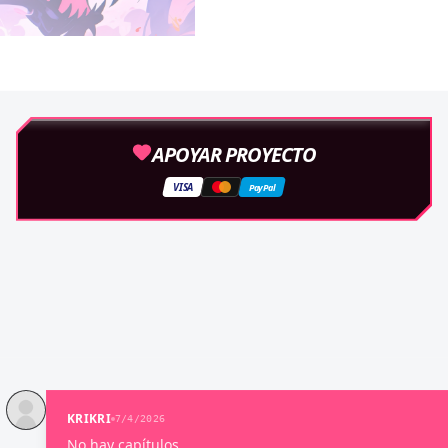
APOYAR PROYECTO
VISA
PayPal
KRIKRI
7/4/2026
No hay capítulos.