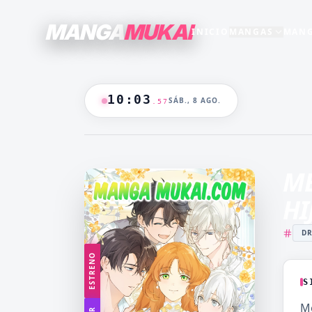
MANGA
MUKAI
INICIO
MANGAS
MANG
SECCIONES
GENEROS
+15
+16
TODO EL CATALOGO
10
:
03
SÁB., 8 AGO.
.
58
ANIME
B/N
BLANCO & NEGRO
B&N
CASTIGO
CEO
🔥
MANGAS +19
DOMINANTE
DRAMA
ME
CATALOGO
FANTASÍA
HAREM
HI
HENTAI
HOT
D
MADRASTRA
MADRE
ESTRENO
MANGA AKARI
MANGA 
YAKUIN
NAKAN
S
MANGA PARA
MANGA
Me
ADULTOS
LV99