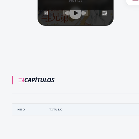
solo $4.99
CAPÍTULOS
NRO
TÍTULO