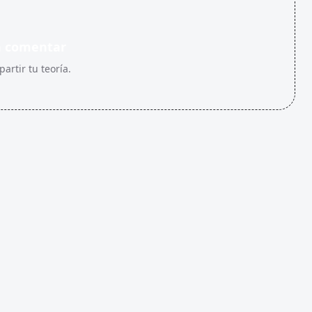
n comentar
artir tu teoría.