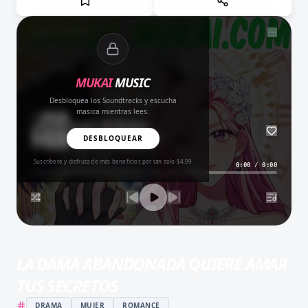
NOW PLAYING
MUKAI
MUSIC
Desbloquea los Soundtracks y escucha
masica mientras lees.
Amor del Bueno
BALADA
DESBLOQUEAR
Suscríbete y disfruta de más beneficios por tan solo $4.99
0:00
/
0:00
LA DAMA ABANDONADA QUIERE AMAR
TUS SECRETOS
DRAMA
MUJER
ROMANCE