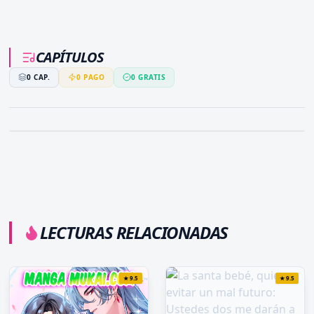
CAPÍTULOS
0
CAP.
0
PAGO
0
GRATIS
LECTURAS RELACIONADAS
★
9.5
★
9.5