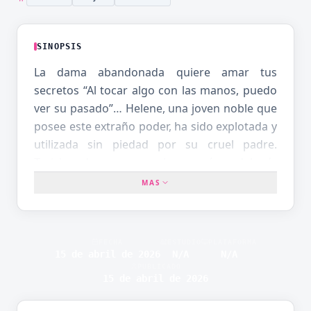
SINOPSIS
La dama abandonada quiere amar tus
secretos “Al tocar algo con las manos, puedo
ver su pasado”… Helene, una joven noble que
posee este extraño poder, ha sido explotada y
utilizada sin piedad por su cruel padre.
Traicionada por quien más debería
protegerla, Helene se encuentra al borde de
MAS
la desesperación cuando aparece ante ella el
hermoso “Príncipe de Sangre Fría”, Vilfiet
(Wilfiet). Los dos forman una relación de
FECHA
ESTUDIO
PLATAFORMA
cómplices para lograr cada uno su propia
15 de abril de 2026
N/A
N/A
PUBLICADO
venganza… ¿Podrá nacer algo más entre
15 de abril de 2026
ellos?