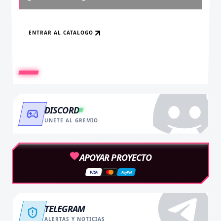
ENTRAR AL CATALOGO
RECARGAR AHORA
VER BENEFICIOS
DISCORD
UNETE AL GREMIO
APOYAR PROYECTO
VISA
PayPal
TELEGRAM
ALERTAS Y NOTICIAS