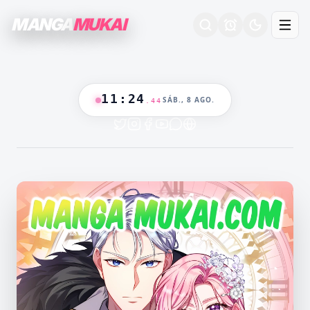
MANGA
MUKAI
11
:
24
SÁB., 8 AGO.
.
45