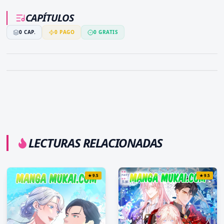
CAPÍTULOS
0
CAP.
0
PAGO
0
GRATIS
LECTURAS RELACIONADAS
★
9.5
★
9.5