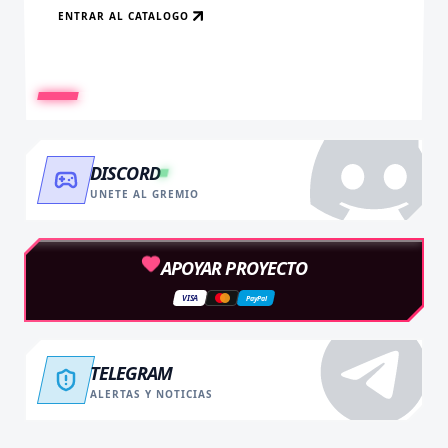
ENTRAR AL CATALOGO
RECARGAR AHORA
VER BENEFICIOS
DISCORD
UNETE AL GREMIO
APOYAR PROYECTO
VISA
PayPal
TELEGRAM
ALERTAS Y NOTICIAS