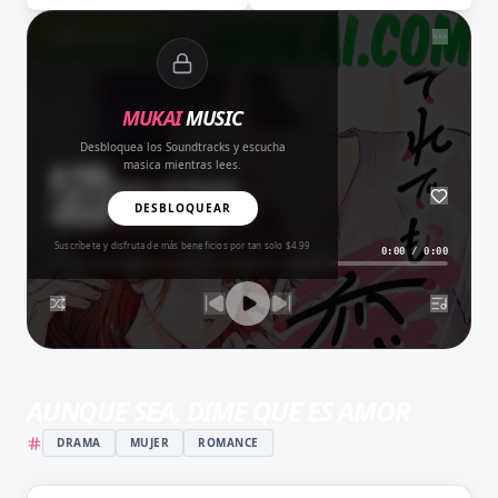
NOW PLAYING
MUKAI
MUSIC
Desbloquea los Soundtracks y escucha
masica mientras lees.
Amor del Bueno
BALADA
DESBLOQUEAR
Suscríbete y disfruta de más beneficios por tan solo $4.99
0:00
/
0:00
AUNQUE SEA, DIME QUE ES AMOR
DRAMA
MUJER
ROMANCE