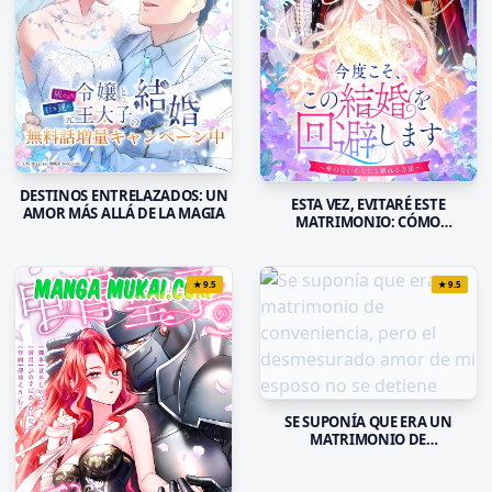
DESTINOS ENTRELAZADOS: UN
ESTA VEZ, EVITARÉ ESTE
AMOR MÁS ALLÁ DE LA MAGIA
MATRIMONIO: CÓMO
ABANDONARTE SIN SENTIR
AMOR
★
9.5
★
9.5
SE SUPONÍA QUE ERA UN
MATRIMONIO DE
CONVENIENCIA, PERO EL
DESMESURADO AMOR DE MI