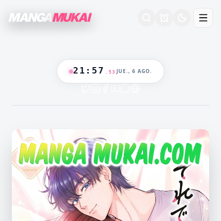
MANGA
MUKAI
21
:
57
JUE., 6 AGO.
.
54