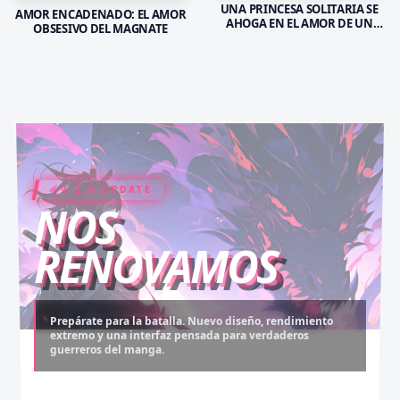
UNA PRINCESA SOLITARIA SE
AMOR ENCADENADO: EL AMOR
AHOGA EN EL AMOR DE UN
OBSESIVO DEL MAGNATE
EMPERADOR DESCONFIADO
V 2.0 UPDATE
COIN RUSH
ELITE PASS
NOS
RENOVAMOS
Prepárate para la batalla. Nuevo diseño, rendimiento
extremo y una interfaz pensada para verdaderos
Desbloquea capítulos legendarios. Recarga tus monedas
Asciende al rango máximo. Experiencia sin anuncios,
guerreros del manga.
y accede al contenido más exclusivo sin límites.
descargas infinitas y acceso anticipado.