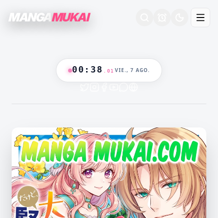
MANGA
MUKAI
00
:
38
VIE., 7 AGO.
.
02