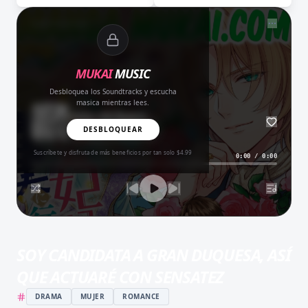
NOW PLAYING
MUKAI
MUSIC
Desbloquea los Soundtracks y escucha
masica mientras lees.
Amor del Bueno
BALADA
DESBLOQUEAR
Suscríbete y disfruta de más beneficios por tan solo $4.99
0:00
/
0:00
SOY CANDIDATA A GRAN DUQUESA, ASÍ
QUE ACTUARÉ CON SENSATEZ
DRAMA
MUJER
ROMANCE