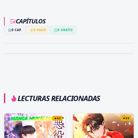
CAPÍTULOS
0
CAP.
0
PAGO
0
GRATIS
LECTURAS RELACIONADAS
★
9.5
★
9.5