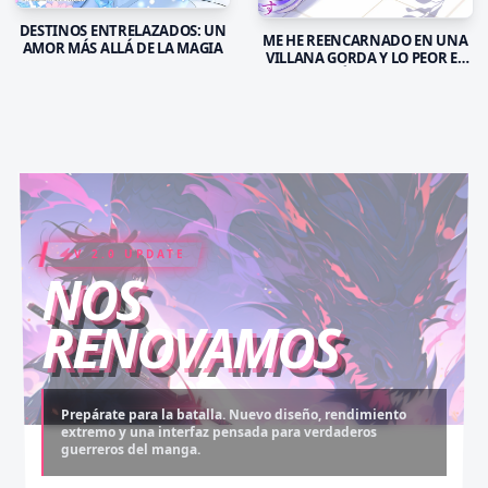
DESTINOS ENTRELAZADOS: UN
ME HE REENCARNADO EN UNA
AMOR MÁS ALLÁ DE LA MAGIA
VILLANA GORDA Y LO PEOR ES
QUE EL PRÍNCIPE MALVADO
ESTÁ OBSESIONADO CONMIGO
V 2.0 UPDATE
COIN RUSH
ELITE PASS
NOS
RENOVAMOS
Prepárate para la batalla. Nuevo diseño, rendimiento
extremo y una interfaz pensada para verdaderos
Desbloquea capítulos legendarios. Recarga tus monedas
Asciende al rango máximo. Experiencia sin anuncios,
guerreros del manga.
y accede al contenido más exclusivo sin límites.
descargas infinitas y acceso anticipado.