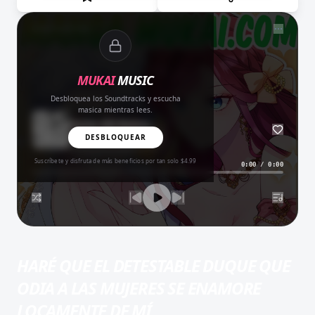
NOW PLAYING
MUKAI
MUSIC
Desbloquea los Soundtracks y escucha
masica mientras lees.
Amor del Bueno
BALADA
DESBLOQUEAR
Suscríbete y disfruta de más beneficios por tan solo $4.99
0:00
/
0:00
HARÉ QUE EL DETESTABLE DUQUE QUE
ODIA A LAS MUJERES SE ENAMORE
LOCAMENTE DE MÍ