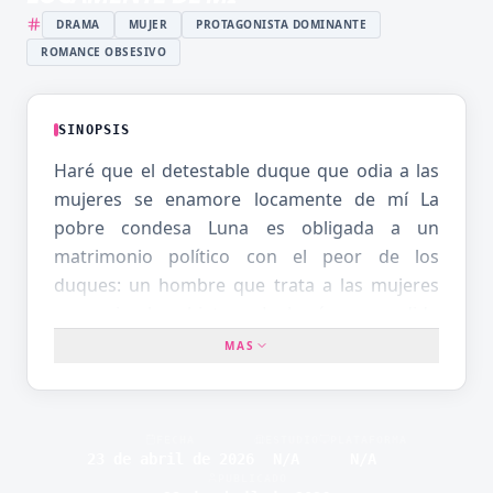
DRAMA
MUJER
PROTAGONISTA DOMINANTE
ROMANCE OBSESIVO
SINOPSIS
Haré que el detestable duque que odia a las
mujeres se enamore locamente de mí La
pobre condesa Luna es obligada a un
matrimonio político con el peor de los
duques: un hombre que trata a las mujeres
como simples objetos. «¡Lo haré caer rendido
a mis pies y luego lo desecharé!» Con la
MAS
venganza en mente, Luna decide seducirlo y
se cuela en su habitación por la noche para
atacarlo… Pero el duque se pone rojo como
FECHA
ESTUDIO
PLATAFORMA
un tomate, le sale sangre por la nariz y entra
23 de abril de 2026
N/A
N/A
PUBLICADO
en pánico gritando: «¡Qué