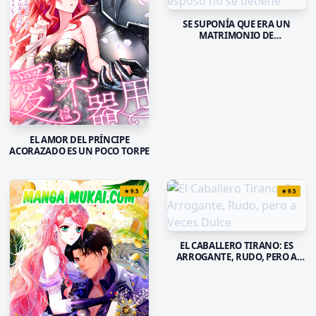
SE SUPONÍA QUE ERA UN
MATRIMONIO DE
CONVENIENCIA, PERO EL
DESMESURADO AMOR DE MI
ESPOSO NO SE DETIENE
EL AMOR DEL PRÍNCIPE
ACORAZADO ES UN POCO TORPE
★
9.5
★
9.5
EL CABALLERO TIRANO: ES
ARROGANTE, RUDO, PERO A
VECES DULCE