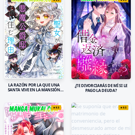
LA RAZÓN POR LA QUE UNA
¿TE DIVORCIARÁS DE MÍ SI LE
SANTA VIVE EN LA MANSIÓN
PAGO LA DEUDA?
DEL DUQUE DEMONIO
★
9.5
★
9.5