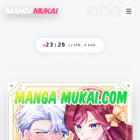
MANGA
MUKAI
23
:
26
SÁB., 8 AGO.
.
59