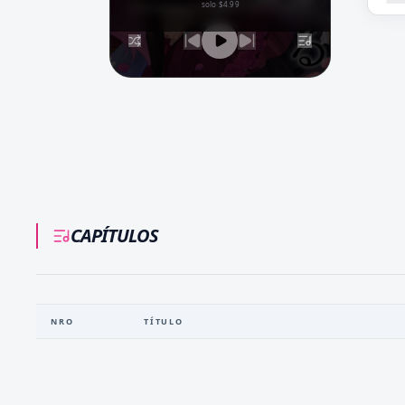
solo $4.99
CAPÍTULOS
NRO
TÍTULO