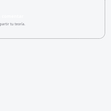
n comentar
artir tu teoría.