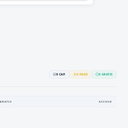
0
CAP.
0
PAGO
0
GRATIS
GRATIS
ACCESO