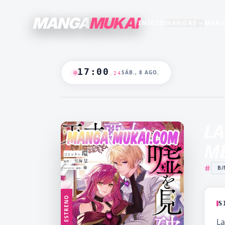
MANGA
MUKAI
INICIO
MANGAS
MANG
SECCIONES
GENEROS
+15
+16
TODO EL CATALOGO
17
:
00
SÁB., 8 AGO.
.
25
ANIME
B/N
BLANCO & NEGRO
B&N
CASTIGO
CEO
🔥
MANGAS +19
DOMINANTE
DRAMA
LA
CATALOGO
FANTASÍA
HAREM
ME
HENTAI
HOT
B/
MADRASTRA
MADRE
MANGA AKARI
MANGA 
YAKUIN
NAKAN
ESTRENO
S
MANGA PARA
MANGA
La
ADULTOS
LV99