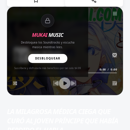
NOW PLAYING
MUKAI
MUSIC
Desbloquea los Soundtracks y escucha
masica mientras lees.
Amor del Bueno
BALADA
DESBLOQUEAR
Suscríbete y disfruta de más beneficios por tan solo $4.99
0:00
/
0:00
LA MILAGROSA MÉDICA CIEGA QUE
CURÓ AL JOVEN PRÍNCIPE QUE HABÍA
PERDIDO EL HABLA