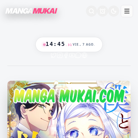
MANGA
MUKAI
14
:
45
VIE., 7 AGO.
.
32