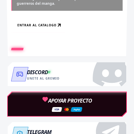
guerreros del manga.
y accede al contenido más exclusivo sin límites.
descargas infinitas y acceso anticipado.
ENTRAR AL CATALOGO
RECARGAR AHORA
VER BENEFICIOS
DISCORD
UNETE AL GREMIO
APOYAR PROYECTO
VISA
PayPal
TELEGRAM