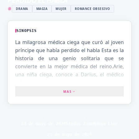
DRAMA
MAGIA
MUJER
ROMANCE OBSESIVO
SINOPSIS
La milagrosa médica ciega que curó al joven
príncipe que había perdido el habla Esta es la
historia de una genio solitaria que se
convierte en la mejor médica del reino.Arie,
una niña ciega, conoce a Darius, el médico
jefe del reino, y gracias a ese encuentro
comienza a caminar por el camino para
MAS
convertirse en la primera médica mujer del
país.La primera paciente que le asignan es el
joven príncipe El. El niño ha perdido la voz y
FECHA
ESTUDIO
PLATAFORMA
ha cerrado completamente su corazón. Arie,
23 de mayo de 2026
Studio Zoon
Manga Line
PUBLICADO
usando ideas revolucionarias que ningún
23 de mayo de 2026
médico había imaginado antes, comienza a