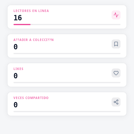
tratarlo.Así empieza el destino de estos dos,
LECTORES EN LINEA
unidos como doctora y paciente…
16
A??ADIR A COLECCI??N
0
LIKES
0
VECES COMPARTIDO
0