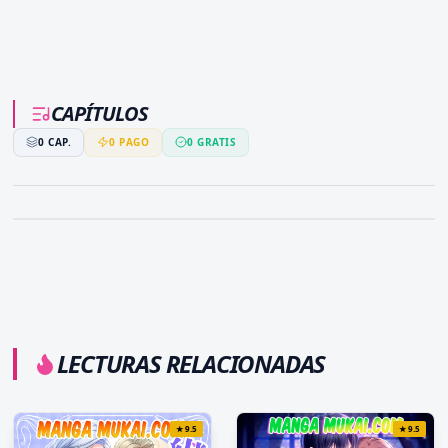
CAPÍTULOS
0
CAP.
0
PAGO
0
GRATIS
LECTURAS RELACIONADAS
★
9.5
★
9.5