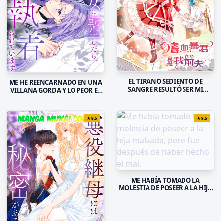
EL TIRANO SEDIENTO DE
ME HE REENCARNADO EN UNA
SANGRE RESULTÓ SER MI
VILLANA GORDA Y LO PEOR ES
EXMARIDO
QUE EL PRÍNCIPE MALVADO
ESTÁ OBSESIONADO CONMIGO
★
9.5
★
9.5
ME HABÍA TOMADO LA
MOLESTIA DE POSEER A LA HIJA
MALVADA, PERO FUE DESPUÉS
DE HABER HECHO EL MAL.