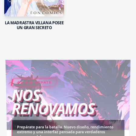
LA MADRASTRA VILLANA POSEE
UN GRAN SECRETO
V 2.0 UPDATE
COIN RUSH
ELITE PASS
NOS
RENOVAMOS
Prepárate para la batalla. Nuevo diseño, rendimiento
extremo y una interfaz pensada para verdaderos
Desbloquea capítulos legendarios. Recarga tus monedas
Asciende al rango máximo. Experiencia sin anuncios,