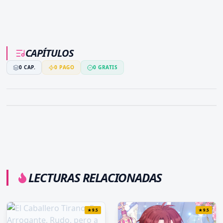
CAPÍTULOS
0
CAP.
0
PAGO
0
GRATIS
LECTURAS RELACIONADAS
★
9.5
★
9.5