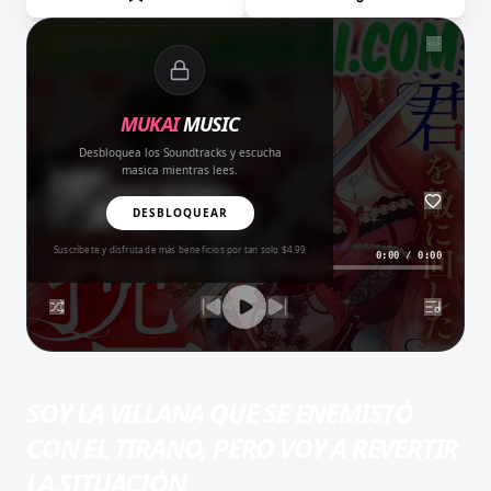
NOW PLAYING
MUKAI
MUSIC
Desbloquea los Soundtracks y escucha
masica mientras lees.
Amor del Bueno
BALADA
DESBLOQUEAR
Suscríbete y disfruta de más beneficios por tan solo $4.99
0:00
/
0:00
SOY LA VILLANA QUE SE ENEMISTÓ
CON EL TIRANO, PERO VOY A REVERTIR
LA SITUACIÓN