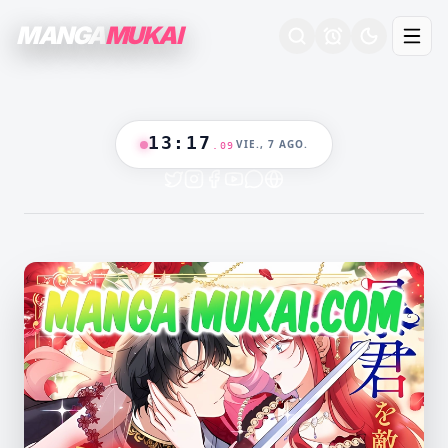
MANGA
MUKAI
13
:
17
VIE., 7 AGO.
.
10