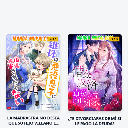
★
9.5
★
9.5
LA MADRASTRA NO DESEA
¿TE DIVORCIARÁS DE MÍ SI
QUE SU HIJO VILLANO LA
LE PAGO LA DEUDA?
MATE