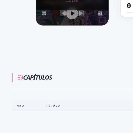
solo $4.99
0
CAPÍTULOS
NRO
TÍTULO