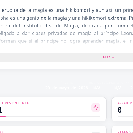
OTOME
 erudita de la magia es una hikikomori y aun así, un pr
sha es una genio de la magia y una hikikomori extrema. P
PROTAGONISTA
ENTE
DOMINANTE
ntro del Instituto Real de Magia, dedicada por complet
ligada a dar clases privadas de magia al príncipe Leon
ARNACIÓN
ROMANCE
forman que si el príncipe no logra aprender magia, el i
sha se esfuerza al máximo por enseñarle, el príncipe e
CE ERÓTICO
ROMANCE ESCOLAR
ucho a ella… lo que la pone extremadamente nervi
MAS
cesivamente devoto… y una hikikomori genio que solo qu
CE TL
SISTEMA
ta inesperada relación profesor-alumno?
O DE
VAMPIRO
A
FECHA
ESTUDIO
PLATAFORMA
29 de mayo de 2026
N/A
N/A
2
VIAJE ENTRE
NZA
MUNDOS
CTORES EN LINEA
A??ADIR
1
0
O
ES
VECES C