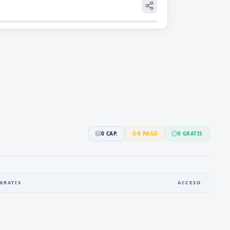
0
CAP.
0
PAGO
0
GRATIS
GRATIS
ACCESO