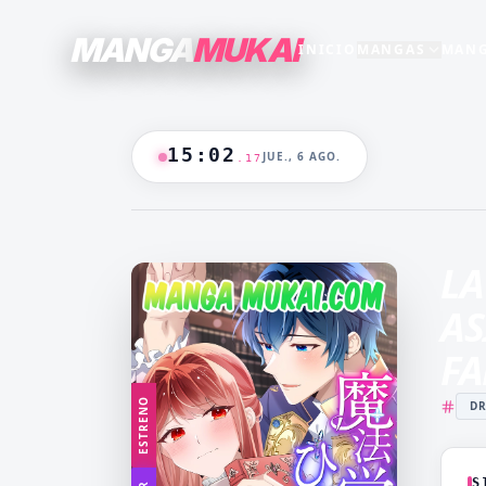
MANGA
MUKAI
INICIO
MANGAS
MANG
SECCIONES
GENEROS
+15
+16
TODO EL CATALOGO
15
:
02
JUE., 6 AGO.
.
18
ANIME
B/N
BLANCO & NEGRO
B&N
CASTIGO
CEO
🔥
MANGAS +19
DOMINANTE
DRAMA
LA
CATALOGO
FANTASÍA
HAREM
AS
HENTAI
HOT
F
MADRASTRA
MADRE
ESTRENO
D
MANGA AKARI
MANGA 
YAKUIN
NAKAN
MANGA PARA
MANGA
ADULTOS
LV99
S