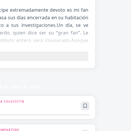
íncipe extremadamente devoto es mi fan
asa sus días encerrada en su habitación
o a sus investigaciones.Un día, se ve
ardo, quien dice ser su “gran fan”. Le
nstituto entero será clausurado.Aunque
s demasiado atento, amable y se acerca
osa.Un príncipe guapo, cariñoso y
iere estar encerrada. ¿Cómo terminará
PUBLICADO
9 de mayo de 2026
 A COLECCI??N
OMPARTIDO