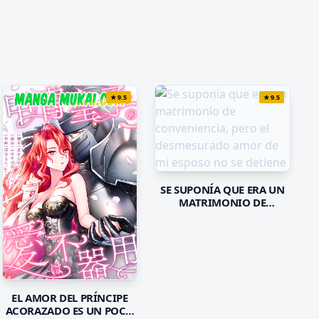
★
9.5
★
9.5
SE SUPONÍA QUE ERA UN
MATRIMONIO DE
CONVENIENCIA, PERO EL
DESMESURADO AMOR DE
MI ESPOSO NO SE DETIENE
EL AMOR DEL PRÍNCIPE
ACORAZADO ES UN POCO