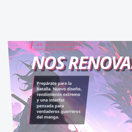
COIN RUSH
ELITE PASS
V 2.0 UPDATE
NOS RENOV
Desbloquea capítulos
Asciende al rango máximo.
Prepárate para la
legendarios. Recarga tus
Experiencia sin anuncios,
batalla. Nuevo diseño,
rendimiento extremo
monedas y accede al
descargas infinitas y acceso
y una interfaz
contenido más exclusivo
anticipado.
pensada para
sin límites.
verdaderos guerreros
del manga.
VER BENEFICIOS