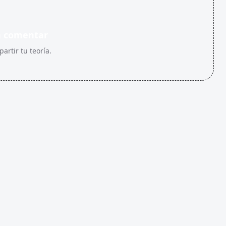
n comentar
artir tu teoría.