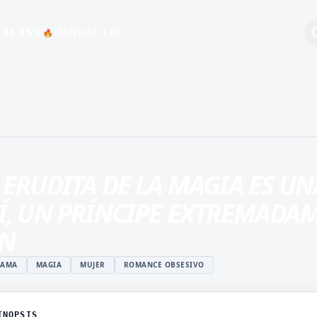
AS B&N
MANGAS +19
🔥
+19
BEBÉS
COMEDIA
ESCOLAR
 ERUDITA DE LA MAGIA ES U
HARÉN INVERSO
Í, UN PRÍNCIPE EXTREMADAM
INDUSTRIA DEL
ENTRETENIMIENTO
AN
MAGIA
RAMA
MAGIA
MUJER
ROMANCE OBSESIVO
ISTUKI
MANGA JUVENIL DE
O
ACCIÓN
 ROSHIDERE
MANHWA
INOPSIS