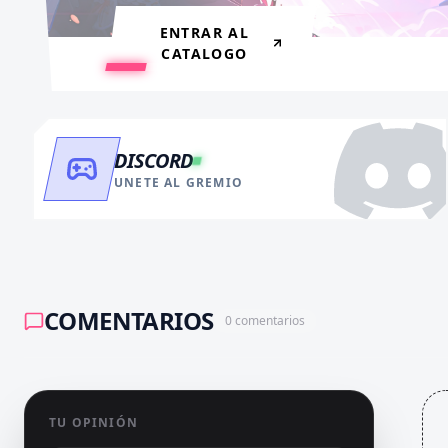
RECARGAR AHORA
ENTRAR AL
CATALOGO
DISCORD
UNETE AL GREMIO
COMENTARIOS
0
comentarios
TU OPINIÓN