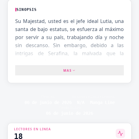
SINOPSIS
Su Majestad, usted es el jefe ideal Lutia, una
santa de bajo estatus, se esfuerza al máximo
por servir a su país, trabajando día y noche
sin descanso. Sin embargo, debido a las
intrigas de Serafina, la malvada que la
desprecia y la considera inútil, es enviada al
peligroso Octavo Distrito Especial, una zona
MAS
habitada por demonios donde nadie quiere
ir.Aterrada, Lutia llega al distrito… pero para
su sorpresa, su jefe, Van, resulta ser un
FECHA
ESTUDIO
PLATAFORMA
superior ideal en todos los sentidos:
06 de junio de 2026
N/A
Manga Line
PUBLICADO
competente, atento, justo y muy
06 de junio de 2026
capaz.Mientras los dos trabajan juntos para
mejorar la situación del caótico distrito, Lutia
LECTORES EN LINEA
comienza a reconocer su propio valor y
18