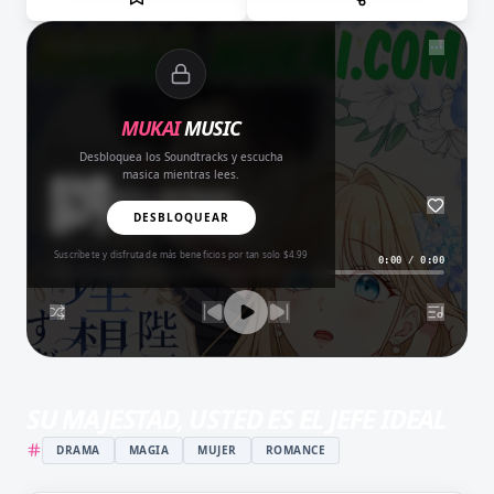
NOW PLAYING
MUKAI
MUSIC
Desbloquea los Soundtracks y escucha
masica mientras lees.
Amor del Bueno
BALADA
DESBLOQUEAR
Suscríbete y disfruta de más beneficios por tan solo $4.99
0:00
/
0:00
SU MAJESTAD, USTED ES EL JEFE IDEAL
DRAMA
MAGIA
MUJER
ROMANCE