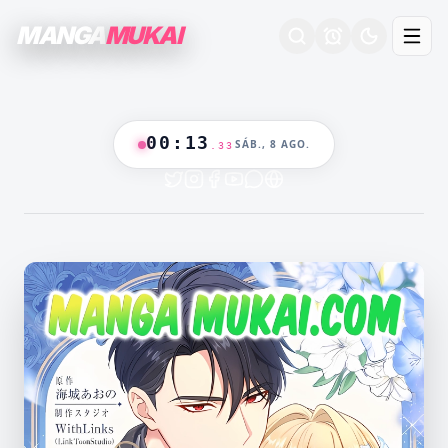
MANGA
MUKAI
00
:
13
SÁB., 8 AGO.
.
34