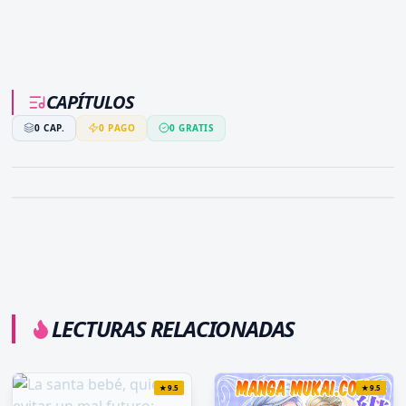
CAPÍTULOS
0
CAP.
0
PAGO
0
GRATIS
LECTURAS RELACIONADAS
★
9.5
★
9.5