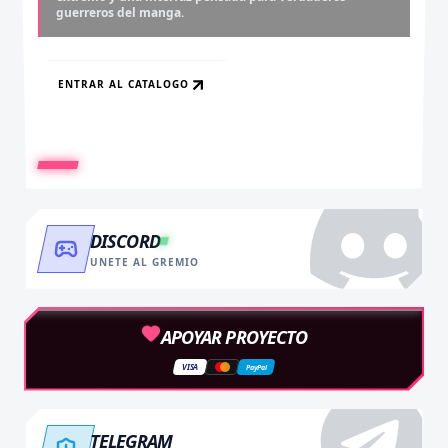
guerreros del manga.
y accede al contenido más exclusivo sin límites.
descargas infinitas y acceso anticipado.
ENTRAR AL CATALOGO
RECARGAR AHORA
VER BENEFICIOS
DISCORD
UNETE AL GREMIO
APOYAR PROYECTO
VISA
PayPal
TELEGRAM