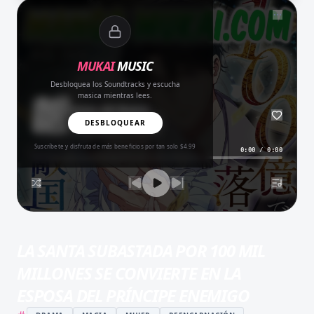
NOW PLAYING
MUKAI
MUSIC
Desbloquea los Soundtracks y escucha
masica mientras lees.
Amor del Bueno
BALADA
DESBLOQUEAR
Suscríbete y disfruta de más beneficios por tan solo $4.99
0:00
/
0:00
LA SANTA SUBASTADA POR 100 MIL
MILLONES SE CONVIERTE EN LA
ESPOSA DEL PRÍNCIPE ENEMIGO