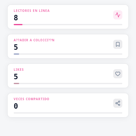
situación y cree que ella intentó escapar y por
LECTORES EN LINEA
eso terminó siendo vendida…Con sus
8
sentimientos cruzados y malentendidos, el
destino de estos dos comienza a moverse.
A??ADIR A COLECCI??N
5
LIKES
5
VECES COMPARTIDO
0