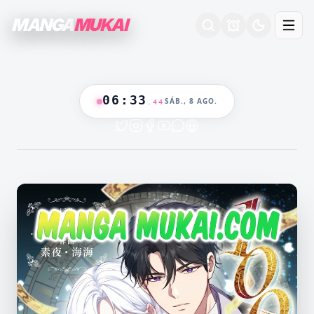
MANGA
MUKAI
06
:
33
SÁB., 8 AGO.
.
45