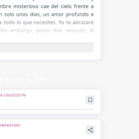
bre misterioso cae del cielo frente a
en solo unos días, un amor profundo e
a todo lo que necesites. Yo te abrazaré
»Sin embargo, pocos días después, él
 regresando al mundo de la novela de
iez años.Cuando vuelven a encontrarse,
petado y poderoso cabeza de una familia
PUBLICADO
2 de junio de 2026
 A COLECCI??N
OMPARTIDO