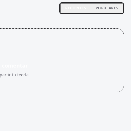
RECIENTES
POPULARES
n comentar
artir tu teoría.