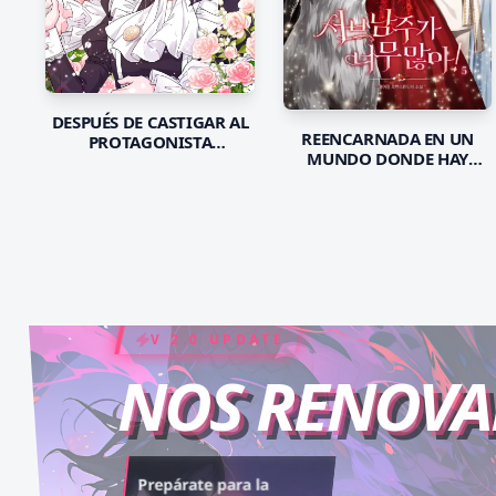
DESPUÉS DE CASTIGAR AL
REENCARNADA EN UN
PROTAGONISTA
MUNDO DONDE HAY
MASCULINO, ÉL TERMINA
DEMASIADOS
OBSESIONÁNDOSE
PROTAGONISTAS
CONMIGO
MASCULINOS
SECUNDARIOS
COIN RUSH
ELITE PASS
V 2.0 UPDATE
NOS RENOV
Desbloquea capítulos
Asciende al rango máximo.
Prepárate para la