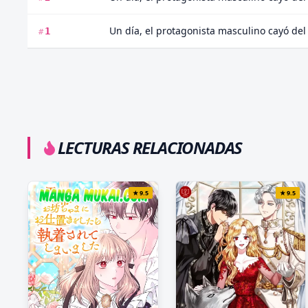
Un día, el protagonista masculino cayó del 
1
#
LECTURAS RELACIONADAS
★
9.5
★
9.5