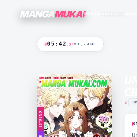
MANGA
MUKAI
INICIO
MANGAS
MANG
SECCIONES
GENEROS
+15
+16
TODO EL CATALOGO
05
:
42
VIE., 7 AGO.
.
55
ANIME
B/N
BLANCO & NEGRO
B&N
CASTIGO
CEO
🔥
MANGAS +19
DOMINANTE
DRAMA
UN
CATALOGO
FANTASÍA
HAREM
CI
HENTAI
HOT
D
MADRASTRA
MADRE
ESTRENO
MANGA AKARI
MANGA 
YAKUIN
NAKAN
S
MANGA PARA
MANGA
Un
ADULTOS
LV99