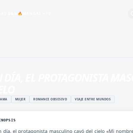
🔥
AS B&N
MANGAS +19
+19
BEBÉS
COMEDIA
ESCOLAR
 DÍA, EL PROTAGONISTA MAS
HARÉN INVERSO
ELO
INDUSTRIA DEL
ENTRETENIMIENTO
RAMA
MUJER
ROMANCE OBSESIVO
VIAJE ENTRE MUNDOS
MAGIA
ISTUKI
MANGA JUVENIL DE
O
ACCIÓN
INOPSIS
 ROSHIDERE
MANHWA
 día, el protagonista masculino cayó del cielo «Mi nombre