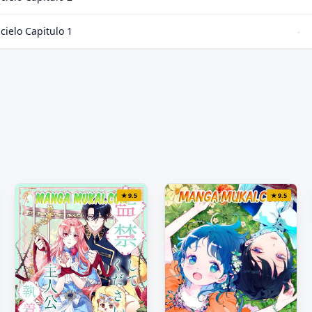
cielo Capitulo 1
-
★
9.5
★
9.5