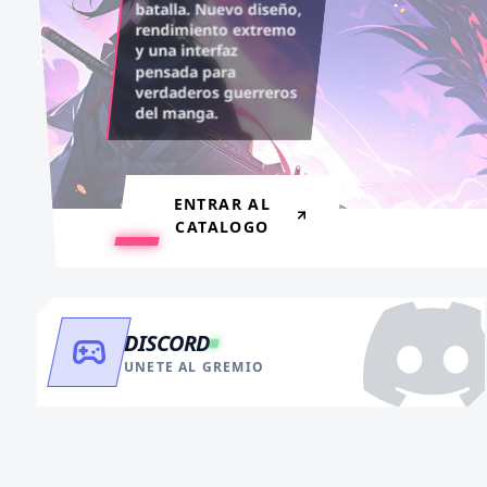
legendarios. Recarga tus
Experiencia sin anuncios,
batalla. Nuevo diseño,
rendimiento extremo
monedas y accede al
descargas infinitas y acceso
y una interfaz
contenido más exclusivo
anticipado.
pensada para
sin límites.
verdaderos guerreros
del manga.
VER BENEFICIOS
RECARGAR AHORA
ENTRAR AL
CATALOGO
DISCORD
UNETE AL GREMIO