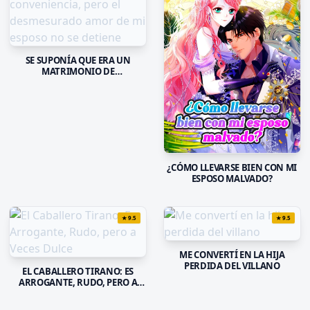
SE SUPONÍA QUE ERA UN
MATRIMONIO DE
CONVENIENCIA, PERO EL
DESMESURADO AMOR DE MI
ESPOSO NO SE DETIENE
¿CÓMO LLEVARSE BIEN CON MI
ESPOSO MALVADO?
★
9.5
★
9.5
ME CONVERTÍ EN LA HIJA
PERDIDA DEL VILLANO
EL CABALLERO TIRANO: ES
ARROGANTE, RUDO, PERO A
VECES DULCE