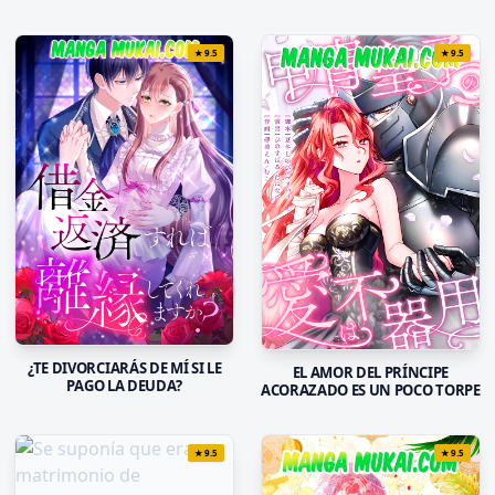
★
9.5
★
9.5
¿TE DIVORCIARÁS DE MÍ SI LE
EL AMOR DEL PRÍNCIPE
PAGO LA DEUDA?
ACORAZADO ES UN POCO TORPE
★
9.5
★
9.5