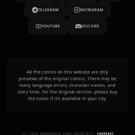
TELEGRAM
INSTAGRAM
YOUTUBE
DISCORD
All the comics on this website are only
previews of the original comics. There may be
many language errors, character names, and
story lines. For the original version, please buy
the comic if it's available in your city.
(C)
2026
MANGAMUKAI CORP.
ARCHITECT:
CHEMIXX7