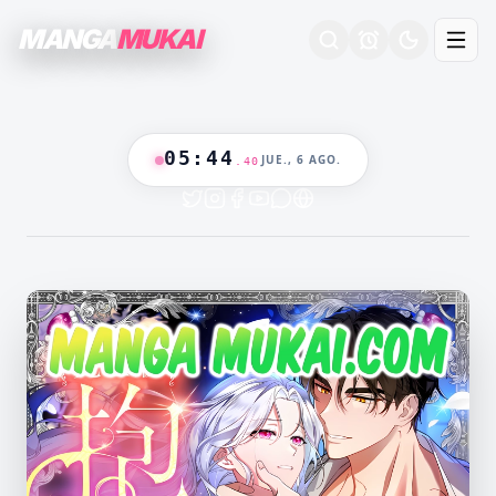
MANGA
MUKAI
05
:
44
JUE., 6 AGO.
.
41