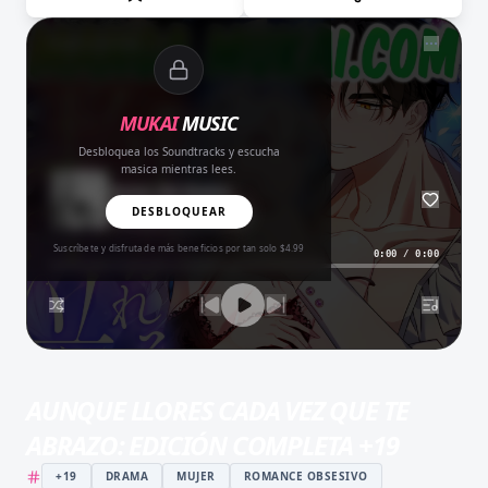
NOW PLAYING
MUKAI
MUSIC
Desbloquea los Soundtracks y escucha
masica mientras lees.
Amor del Bueno
BALADA
DESBLOQUEAR
Suscríbete y disfruta de más beneficios por tan solo $4.99
0:00
/
0:00
AUNQUE LLORES CADA VEZ QUE TE
ABRAZO: EDICIÓN COMPLETA +19
+19
DRAMA
MUJER
ROMANCE OBSESIVO