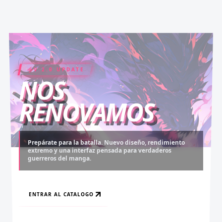
V 2.0 UPDATE
COIN RUSH
ELITE PASS
NOS
RENOVAMOS
Prepárate para la batalla. Nuevo diseño, rendimiento
extremo y una interfaz pensada para verdaderos
Desbloquea capítulos legendarios. Recarga tus monedas
Asciende al rango máximo. Experiencia sin anuncios,
guerreros del manga.
y accede al contenido más exclusivo sin límites.
descargas infinitas y acceso anticipado.
ENTRAR AL CATALOGO
RECARGAR AHORA
VER BENEFICIOS