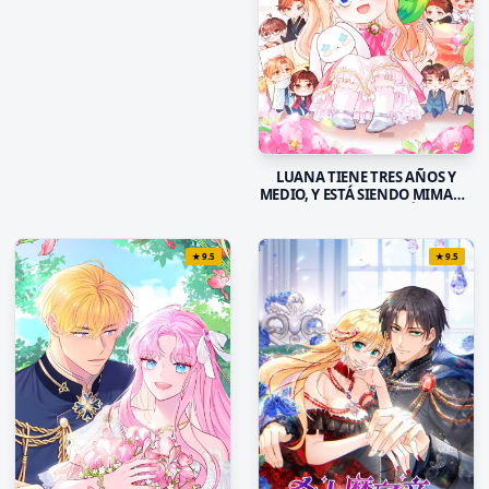
VECES DULCE
LUANA TIENE TRES AÑOS Y
MEDIO, Y ESTÁ SIENDO MIMADA
POR SUS OCHO TÍOS
★
9.5
★
9.5