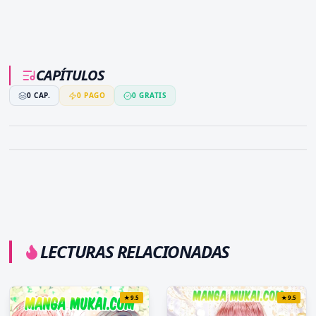
CAPÍTULOS
0
CAP.
0
PAGO
0
GRATIS
LECTURAS RELACIONADAS
★
9.5
★
9.5