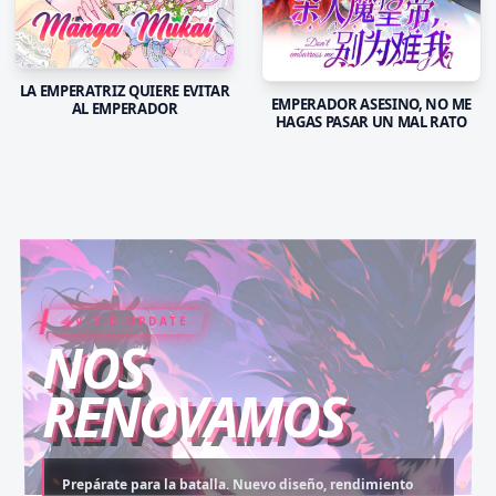
LA EMPERATRIZ QUIERE EVITAR
EMPERADOR ASESINO, NO ME
AL EMPERADOR
HAGAS PASAR UN MAL RATO
V 2.0 UPDATE
COIN RUSH
ELITE PASS
NOS
RENOVAMOS
Prepárate para la batalla. Nuevo diseño, rendimiento