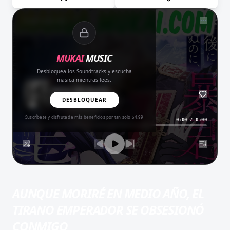
NOW PLAYING
MUKAI
MUSIC
Desbloquea los Soundtracks y escucha
masica mientras lees.
Amor del Bueno
BALADA
DESBLOQUEAR
Suscríbete y disfruta de más beneficios por tan solo $4.99
0:00
/
0:00
AUNQUE MORIRÉ EN MEDIO AÑO, EL
TIRANO EMPERADOR SE OBSESIONÓ
CONMIGO