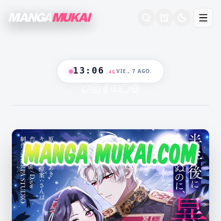
MANGA
MUKAI
13
:
06
VIE., 7 AGO.
.
47