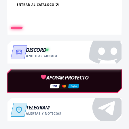
ENTRAR AL CATALOGO
RECARGAR AHORA
VER BENEFICIOS
DISCORD
UNETE AL GREMIO
APOYAR PROYECTO
VISA
PayPal
TELEGRAM
ALERTAS Y NOTICIAS