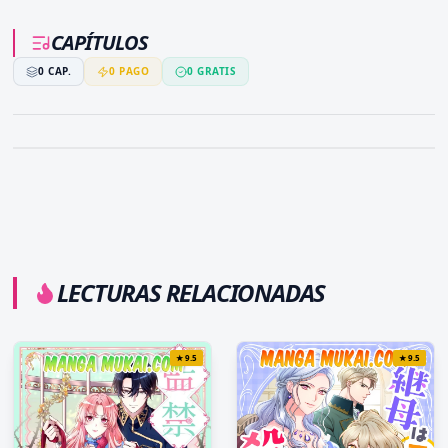
CAPÍTULOS
0
CAP.
0
PAGO
0
GRATIS
LECTURAS RELACIONADAS
★
9.5
★
9.5