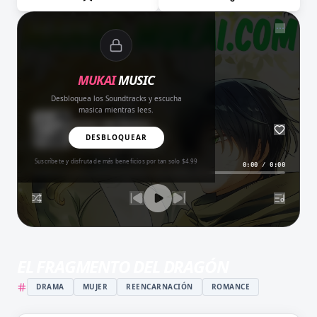
NOW PLAYING
MUKAI
MUSIC
Desbloquea los Soundtracks y escucha
masica mientras lees.
Amor del Bueno
BALADA
DESBLOQUEAR
Suscríbete y disfruta de más beneficios por tan solo $4.99
0:00
/
0:00
EL FRAGMENTO DEL DRAGÓN
DRAMA
MUJER
REENCARNACIÓN
ROMANCE