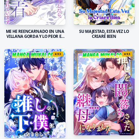
SU MAJESTAD, ESTA VEZ LO
ME HE REENCARNADO EN UNA
CRIARÉ BIEN
VILLANA GORDA Y LO PEOR ES
QUE EL PRÍNCIPE MALVADO
ESTÁ OBSESIONADO CONMIGO
★
9.5
★
9.5