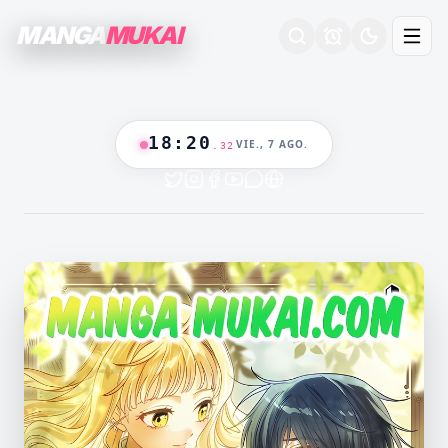
MANGA
MUKAI
18
:
20
VIE., 7 AGO.
.
33