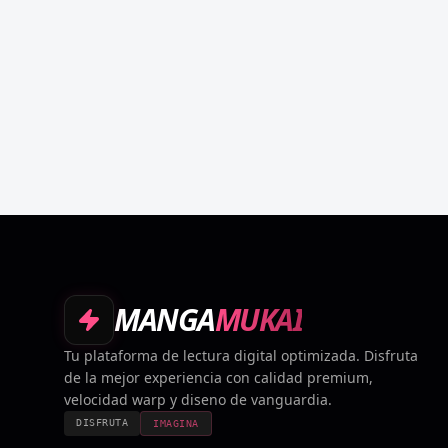
MANGA
MUKAI
Tu plataforma de lectura digital optimizada. Disfruta
de la mejor experiencia con calidad premium,
velocidad warp y diseno de vanguardia.
DISFRUTA
IMAGINA