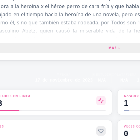
ora a la heroína x el héroe perro de cara fría y que habla
OTOME
ajado en el tiempo hacia la heroína de una novela, pero e
PROTAGONISTA
mo él, sino que también estaba rodeada. por Todos son "d
ENTE
DOMINANTE
asculino Abetz, quien causó la miserable vida de la h
sarrollo de la historia se desviaba poco a poco de la trama
ARNACIÓN
ROMANCE
nfiable hermano, el gracioso hermano pequeño y su...
MAS
CE ERÓTICO
ROMANCE ESCOLAR
CE TL
SISTEMA
FECHA
ESTUDIO
PLATAFORMA
17 de noviembre de 2023
N/A
N/A
1
O DE
VAMPIRO
A
CTORES EN LINEA
A??ADIR
VIAJE ENTRE
NZA
3
1
MUNDOS
O
ES
VECES C
0