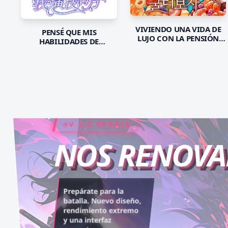
VIVIENDO UNA VIDA DE
PENSÉ QUE MIS
LUJO CON LA PENSIÓN
HABILIDADES DE
ALIMENTICIA DEL
ACTUACIÓN ERAN
EMPERADOR TIRANO
PERFECTAS
COIN RUSH
ELITE PASS
V 2.0 UPDATE
NOS RENOV
Desbloquea capítulos
Asciende al rango máximo.
Prepárate para la
legendarios. Recarga tus
Experiencia sin anuncios,
batalla. Nuevo diseño,
rendimiento extremo
monedas y accede al
descargas infinitas y acceso
y una interfaz
contenido más exclusivo
anticipado.