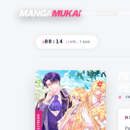
MANGA
MUKAI
INICIO
MANGAS
MANG
SECCIONES
GENEROS
+15
+16
TODO EL CATALOGO
00
:
14
VIE., 7 AGO.
.
17
ANIME
B/N
BLANCO & NEGRO
B&N
CASTIGO
CEO
🔥
MANGAS +19
DOMINANTE
DRAMA
PE
CATALOGO
FANTASÍA
HAREM
PE
HENTAI
HOT
CO
MADRASTRA
MADRE
MANGA AKARI
MANGA 
YAKUIN
NAKAN
ESTRENO
S
MANGA PARA
MANGA
Pe
ADULTOS
LV99