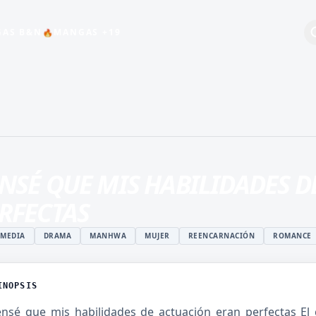
AS B&N
MANGAS +19
🔥
+19
BEBÉS
COMEDIA
ESCOLAR
NSÉ QUE MIS HABILIDADES 
HARÉN INVERSO
RFECTAS
INDUSTRIA DEL
ENTRETENIMIENTO
MEDIA
DRAMA
MANHWA
MUJER
REENCARNACIÓN
ROMANCE
MAGIA
ISTUKI
MANGA JUVENIL DE
O
ACCIÓN
INOPSIS
 ROSHIDERE
MANHWA
nsé que mis habilidades de actuación eran perfectas El 