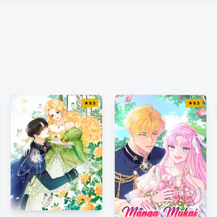
★
9.5
★
9.5