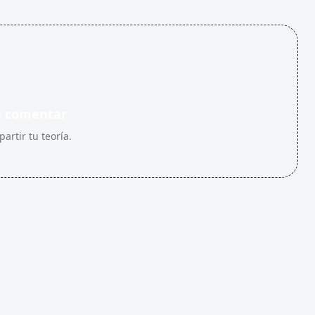
n comentar
artir tu teoría.