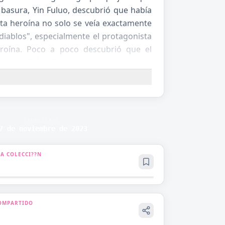
 basura, Yin Fuluo, descubrió que había
sta heroína no solo se veía exactamente
iablos", especialmente el protagonista
eroína. Poco a poco descubrió que el
. Los "diablos" no eran diablos, sino su
PUBLICADO
7 de noviembre de 2023
 A COLECCI??N
OMPARTIDO